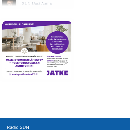
SUN Uusi Aamu
Maanantai klo 07:00 - 11:00 - Studiossa: Kimmo Hoivassilta
Radio SUN