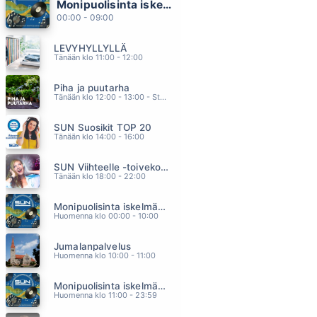
Monipuolisinta iskelmää ja parasta poppia
ANNAN PALAA VAAN (AI AI AI)
00:00 - 09:00
MEIJU SUVAS
03.45
LEVYHYLLYLLÄ
PULSSI
Tänään klo 11:00 - 12:00
JANNIKA B
03.41
Piha ja puutarha
PART TIME LOVER
Tänään klo 12:00 - 13:00 - Studiossa: Pinsiön Taimisto
STEVIE WONDER
03.38
SUN Suosikit TOP 20
SYDÄN JOTA RAKASTAN
Tänään klo 14:00 - 16:00
JUHA TAPIO
03.34
SUN Viihteelle -toivekonsertti
ENKELIN SILMIN
Tänään klo 18:00 - 22:00
ARJA KORISEVA
03.30
Monipuolisinta iskelmää ja parasta poppia
Huomenna klo 00:00 - 10:00
Jumalanpalvelus
Huomenna klo 10:00 - 11:00
Monipuolisinta iskelmää ja parasta poppia
Huomenna klo 11:00 - 23:59