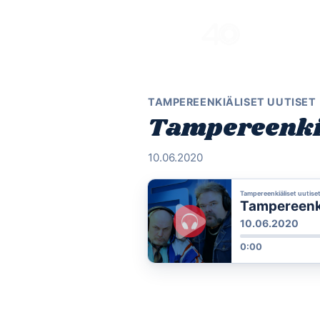
Skip
to
content
TAMPEREENKIÄLISET UUTISET
Tampereenkiä
10.06.2020
Tampereenkiäliset uutise
Tampereenkiä
10.06.2020
0:00