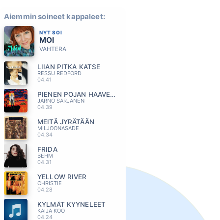
Aiemmin soineet kappaleet:
NYT SOI
MOI
VAHTERA
LIIAN PITKA KATSE
RESSU REDFORD
04.41
PIENEN POJAN HAAVEET
JARNO SARJANEN
04.39
MEITÄ JYRÄTÄÄN
MILJOONASADE
04.34
FRIDA
BEHM
04.31
YELLOW RIVER
CHRISTIE
04.28
KYLMÄT KYYNELEET
KAIJA KOO
04.24