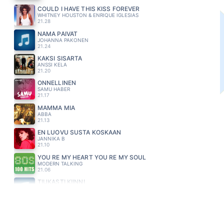
COULD I HAVE THIS KISS FOREVER
WHITNEY HOUSTON & ENRIQUE IGLESIAS
21.28
NÄMÄ PÄIVÄT
JOHANNA PAKONEN
21.24
KAKSI SISARTA
ANSSI KELA
21.20
ONNELLINEN
SAMU HABER
21.17
MAMMA MIA
ABBA
21.13
EN LUOVU SUSTA KOSKAAN
JANNIKA B
21.10
YOU RE MY HEART YOU RE MY SOUL
MODERN TALKING
21.06
TIUKASTI KIINNI
CHARLES PLOGMAN
21.03
BEAT IT
MICHAEL JACKSON
20.58