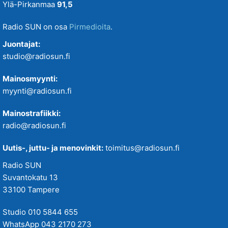
Ylä-Pirkanmaa
91,5
Radio SUN on osa
Pirmedioita
.
Juontajat:
studio@radiosun.fi
Mainosmyynti:
myynti@radiosun.fi
Mainostrafiikki:
radio@radiosun.fi
Uutis-, juttu- ja menovinkit:
toimitus@radiosun.fi
Radio SUN
Suvantokatu 13
33100 Tampere
Studio 010 5844 655
WhatsApp 043 2170 273