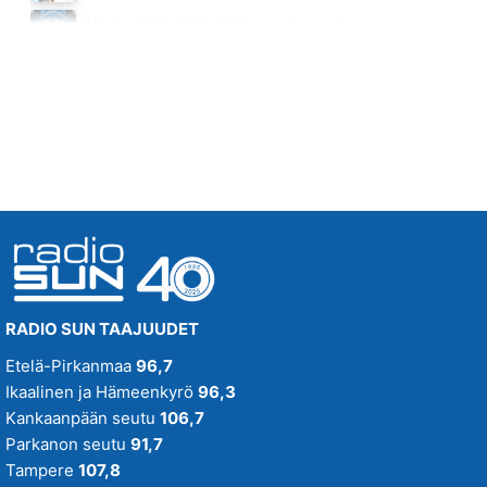
KAKSITOISTA
Monipuolisinta iskelmää ja parasta poppia
IN THE MOOD
Huomenna klo 00:00 - 09:00
20.18
RADIO SUN TAAJUUDET
Etelä-Pirkanmaa
96,7
Ikaalinen ja Hämeenkyrö
96,3
Kankaanpään seutu
106,7
Parkanon seutu
91,7
Tampere
107,8