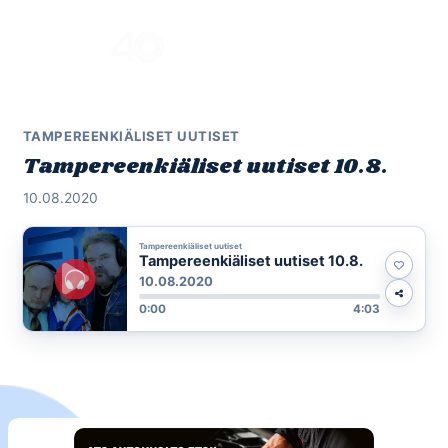
Skip
to
Menu
content
TAMPEREENKIÄLISET UUTISET
Tampereenkiäliset uutiset 10.8.
10.08.2020
Tampereenkiäliset uutiset
Tampereenkiäliset uutiset 10.8.
10.08.2020
0:00
4:03