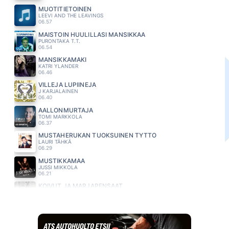
MUOTITIETOINEN
LEEVI AND THE LEAVINGS
06.57
MAISTOIN HUULILLASI MANSIKKAA
PURONTAKA T.T.
06.54
MANSIKKAMÄKI
KATRI YLANDER
06.46
VILLEJA LUPIINEJA
J KARJALAINEN
06.40
AALLONMURTAJA
TOMI MARKKOLA
06.37
MUSTAHERUKAN TUOKSUINEN TYTTÖ
LAURI TÄHKÄ
06.29
MUSTIKKAMAA
JUSSI MIKKOLA
06.21
KOIVUT JA MARJAPENSAAT
RIKI SORSA
06.15
MARJANPOIMIJA
HURMA
06.08