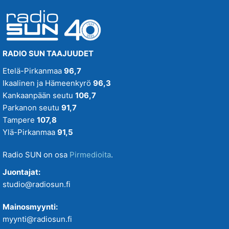
RADIO SUN TAAJUUDET
Etelä-Pirkanmaa
96,7
Ikaalinen ja Hämeenkyrö
96,3
Kankaanpään seutu
106,7
Parkanon seutu
91,7
Tampere
107,8
Ylä-Pirkanmaa
91,5
Radio SUN on osa
Pirmedioita
.
Juontajat:
studio@radiosun.fi
Mainosmyynti:
myynti@radiosun.fi