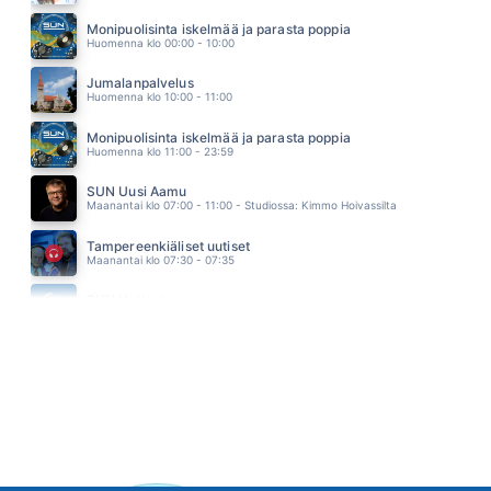
AS LONG AS YOU LOVE ME
BACKSTREET BOYS
Monipuolisinta iskelmää ja parasta poppia
05.27
Huomenna klo 00:00 - 10:00
Jumalanpalvelus
Huomenna klo 10:00 - 11:00
Monipuolisinta iskelmää ja parasta poppia
Huomenna klo 11:00 - 23:59
SUN Uusi Aamu
Maanantai klo 07:00 - 11:00 - Studiossa: Kimmo Hoivassilta
Tampereenkiäliset uutiset
Maanantai klo 07:30 - 07:35
SUN Uutiset
Maanantai klo 08:00 - 08:05