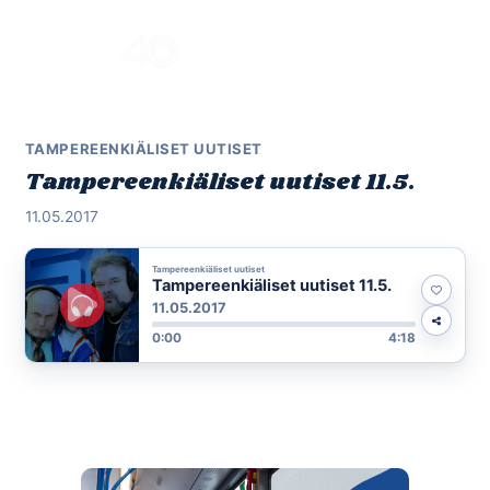
Skip
to
Menu
content
TAMPEREENKIÄLISET UUTISET
Tampereenkiäliset uutiset 11.5.
11.05.2017
Tampereenkiäliset uutiset
Tampereenkiäliset uutiset 11.5.
11.05.2017
0:00
4:18