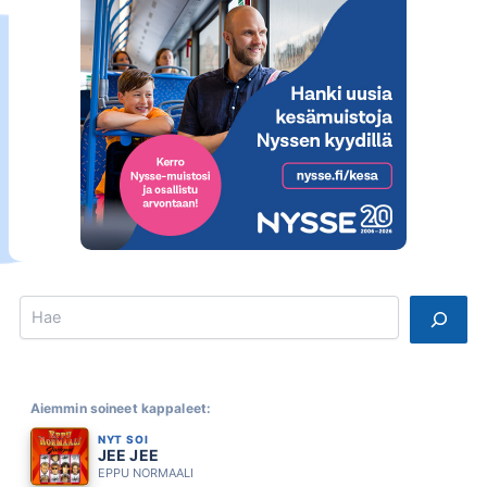
Search
Aiemmin soineet kappaleet:
NYT SOI
JEE JEE
EPPU NORMAALI