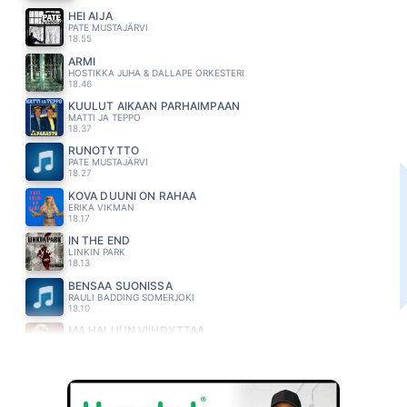
HEI ÄIJÄ
PATE MUSTAJÄRVI
18.55
ARMI
HOSTIKKA JUHA & DALLAPE ORKESTERI
18.46
KUULUT AIKAAN PARHAIMPAAN
MATTI JA TEPPO
18.37
RUNOTYTTÖ
PATE MUSTAJÄRVI
18.27
KOVA DUUNI ON RAHAA
ERIKA VIKMAN
18.17
IN THE END
LINKIN PARK
18.13
BENSAA SUONISSA
RAULI BADDING SOMERJOKI
18.10
MA HALUUN VIIHDYTTAA
KIKKA
18.06
KAIKKEA HYVÄÄ
SIMO SILMU
18.02