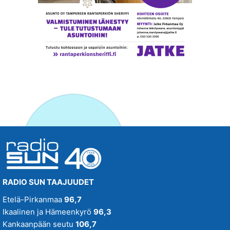
RADIO SUN TAAJUUDET
Etelä-Pirkanmaa
96,7
Ikaalinen ja Hämeenkyrö
96,3
Kankaanpään seutu
106,7