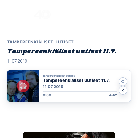
Skip
to
Menu
content
TAMPEREENKIÄLISET UUTISET
Tampereenkiäliset uutiset 11.7.
11.07.2019
Tampereenkiäliset uutiset
Tampereenkiäliset uutiset 11.7.
11.07.2019
0:00
4:42