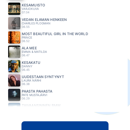
KESAMUISTO
VARJOKUVA
07.04
VEDÄN ELÄMÄN HENKEEN
CHARLES PLOGMAN
06.55
MOST BEAUTIFUL GIRL IN THE WORLD
PRINCE
06.52
ÄLÄ MEE
EMMA & MATILDA
06.47
KESAKATU
DANNY
06.45
UUDESTAAN SYNTYNYT
LAURA NÄRHI
06.38
PÄÄSTÄ PAHASTA
PATE MUSTAJÄRVI
06.29
TAIVAANSININEN BMW
KETTUNEN EDU
06.22
TARPEEKS KOHTALOO
MEIJU SUVAS
06.16