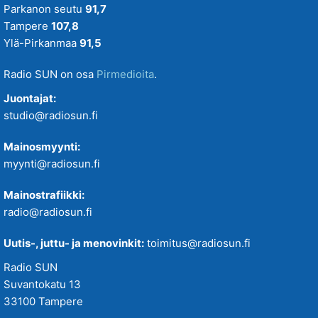
Parkanon seutu
91,7
Tampere
107,8
Ylä-Pirkanmaa
91,5
Radio SUN on osa
Pirmedioita
.
Juontajat:
studio@radiosun.fi
Mainosmyynti:
myynti@radiosun.fi
Mainostrafiikki:
radio@radiosun.fi
Uutis-, juttu- ja menovinkit:
toimitus@radiosun.fi
Radio SUN
Suvantokatu 13
33100 Tampere