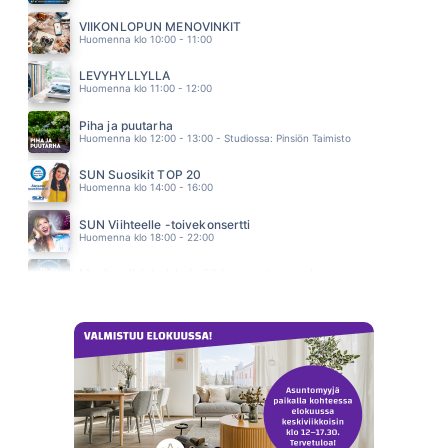
KAIKKI VANHAT LAULUT
SAMULI EDELMANN
VIIKONLOPUN MENOVINKIT
05.28
Huomenna klo 10:00 - 11:00
LEVYHYLLYLLÄ
Huomenna klo 11:00 - 12:00
Piha ja puutarha
Huomenna klo 12:00 - 13:00 - Studiossa: Pinsiön Taimisto
SUN Suosikit TOP 20
Huomenna klo 14:00 - 16:00
SUN Viihteelle -toivekonsertti
Huomenna klo 18:00 - 22:00
Monipuolisinta iskelmää ja parasta poppia
Sunnuntai klo 00:00 - 10:00