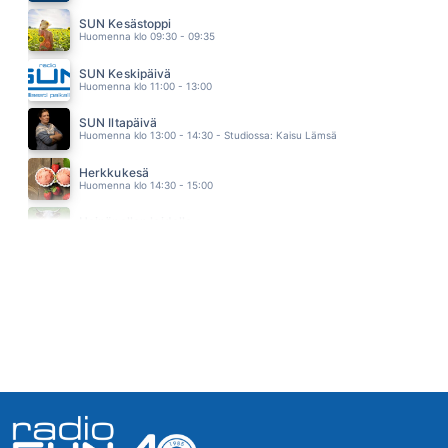
NA NA NAA
SUN Kesästoppi
KIRKA
Huomenna klo 09:30 - 09:35
04.29
JOTAIN NIIN OIKEAA
SUN Keskipäivä
JUHA TAPIO
Huomenna klo 11:00 - 13:00
04.26
SANDS OF TIME
SUN Iltapäivä
PANDORA
Huomenna klo 13:00 - 14:30 - Studiossa: Kaisu Lämsä
04.22
SORRY SEEMS TO BE THE HARDEST WORD
Herkkukesä
ELTON JOHN
Huomenna klo 14:30 - 15:00
04.16
KESKIKESÄN YÖ
Heinäpellon laidalla
FREDERIK
Huomenna klo 15:00 - 16:00
04.12