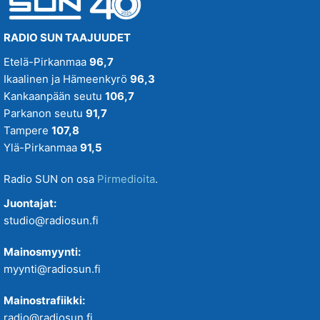
RADIO SUN TAAJUUDET
Etelä-Pirkanmaa
96,7
Ikaalinen ja Hämeenkyrö
96,3
Kankaanpään seutu
106,7
Parkanon seutu
91,7
Tampere
107,8
Ylä-Pirkanmaa
91,5
Radio SUN on osa
Pirmedioita
.
Juontajat:
studio@radiosun.fi
Mainosmyynti:
myynti@radiosun.fi
Mainostrafiikki:
radio@radiosun.fi