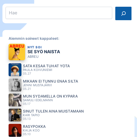
Search
Aiemmin soineet kappaleet:
NYT SOI
SE SYÖ NAISTA
ABREU
SATA KESÄÄ TUHAT YÖTÄ
PAULA KOIVUNIEMI
05.27
MIKÄÄN EI TUNNU ENÄÄ SILTÄ
JENNI MUSTAJÄRVI
05.21
MUN SYDAMELLA ON KYPARA
SAMULI EDELMANN
05.17
SINUT TULEN AINA MUISTAMAAN
KARI TAPIO
05.13
RÄSYPOKKA
KAIJA KOO
05.10