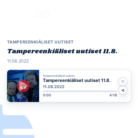
Skip
to
Menu
content
TAMPEREENKIÄLISET UUTISET
Tampereenkiäliset uutiset 11.8.
11.08.2022
Tampereenkiäliset uutiset
Tampereenkiäliset uutiset 11.8.
11.08.2022
0:00
4:16