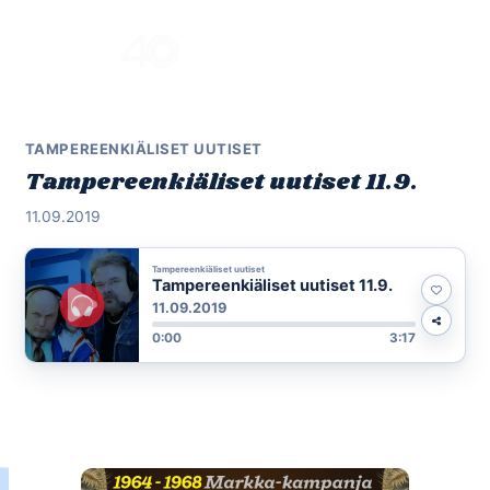
Skip
to
Menu
content
TAMPEREENKIÄLISET UUTISET
Tampereenkiäliset uutiset 11.9.
11.09.2019
Tampereenkiäliset uutiset
Tampereenkiäliset uutiset 11.9.
11.09.2019
0:00
3:17