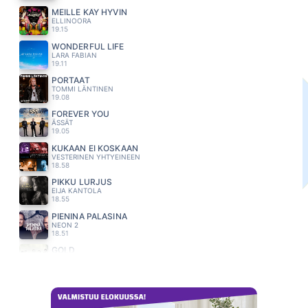
MEILLE KÄY HYVIN
ELLINOORA
19.15
WONDERFUL LIFE
LARA FABIAN
19.11
PORTAAT
TOMMI LÄNTINEN
19.08
FOREVER YOU
ÄSSÄT
19.05
KUKAAN EI KOSKAAN
VESTERINEN YHTYEINEEN
18.58
PIKKU LURJUS
EIJA KANTOLA
18.55
PIENINÄ PALASINA
NEON 2
18.51
GOLD
SPANDAU BALLET
18.48
SIELUNLAULU
TAPANI KANSA
18.44