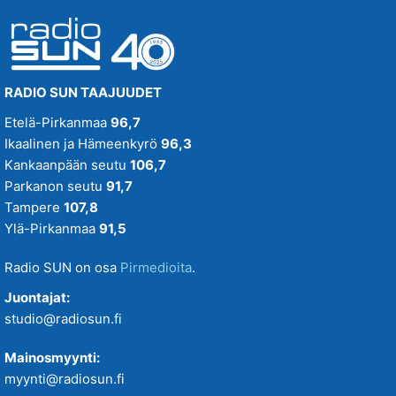
RADIO SUN TAAJUUDET
Etelä-Pirkanmaa
96,7
Ikaalinen ja Hämeenkyrö
96,3
Kankaanpään seutu
106,7
Parkanon seutu
91,7
Tampere
107,8
Ylä-Pirkanmaa
91,5
Radio SUN on osa
Pirmedioita
.
Juontajat:
studio@radiosun.fi
Mainosmyynti:
myynti@radiosun.fi