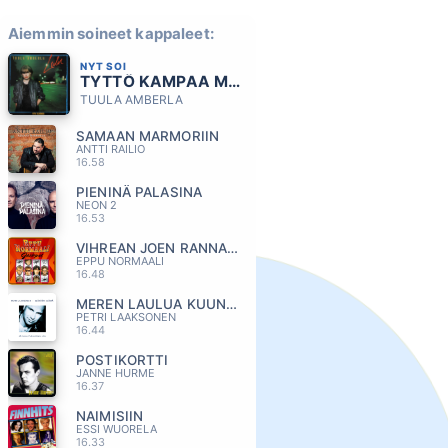
Aiemmin soineet kappaleet:
NYT SOI
TYTTÖ KAMPAA MÄRKÄÄ TUKKAA
TUULA AMBERLA
SAMAAN MARMORIIN
ANTTI RAILIO
16.58
PIENINÄ PALASINA
NEON 2
16.53
VIHREAN JOEN RANNALLA
EPPU NORMAALI
16.48
MEREN LAULUA KUUNTELEN
PETRI LAAKSONEN
16.44
POSTIKORTTI
JANNE HURME
16.37
NAIMISIIN
ESSI WUORELA
16.33