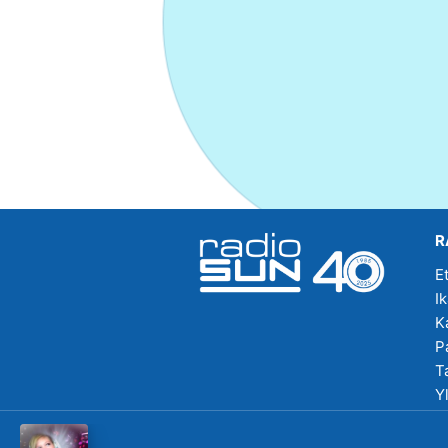
R
E
I
K
P
T
Y
R