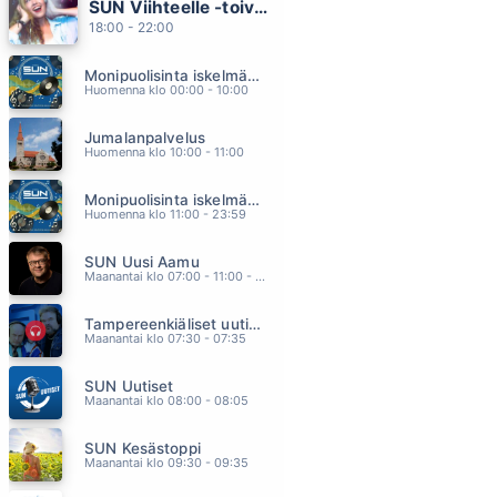
SUN Viihteelle -toivekonsertti
MONEY FOR NOTHING
18:00 - 22:00
DIRE STRAITS
15.38
Monipuolisinta iskelmää ja parasta poppia
AUTIOTALO
Huomenna klo 00:00 - 10:00
DINGO
15.33
Jumalanpalvelus
KATSON AUTIOTA HIEKKARANTAA
Huomenna klo 10:00 - 11:00
KATRI HELENA
15.29
Monipuolisinta iskelmää ja parasta poppia
HAAVEMAA
Huomenna klo 11:00 - 23:59
TAUSKI JA MILLER HELENA
15.18
SUN Uusi Aamu
MAAILMA ILMAN SUA
Maanantai klo 07:00 - 11:00 - Studiossa: Kimmo Hoivassilta
EDU KETTUNEN
15.14
Tampereenkiäliset uutiset
Maanantai klo 07:30 - 07:35
SUN Uutiset
Maanantai klo 08:00 - 08:05
SUN Kesästoppi
Maanantai klo 09:30 - 09:35