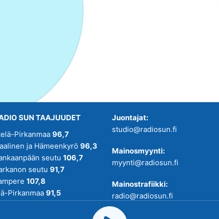
ADIO SUN TAAJUUDET
Juontajat:
studio@radiosun.fi
telä-Pirkanmaa
96,7
kaalinen ja Hämeenkyrö
96,3
Mainosmyynti:
ankaanpään seutu
106,7
myynti@radiosun.fi
arkanon seutu
91,7
ampere
107,8
Mainostrafiikki:
lä-Pirkanmaa
91,5
radio@radiosun.fi
adio SUN on osa
Pirmedioita
.
Uutis-, juttu- ja menovinkit: