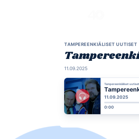
Skip
to
content
TAMPEREENKIÄLISET UUTISET
Tampereenkiäl
11.09.2025
Tampereenkiäliset uutise
Tampereenkiä
11.09.2025
0:00