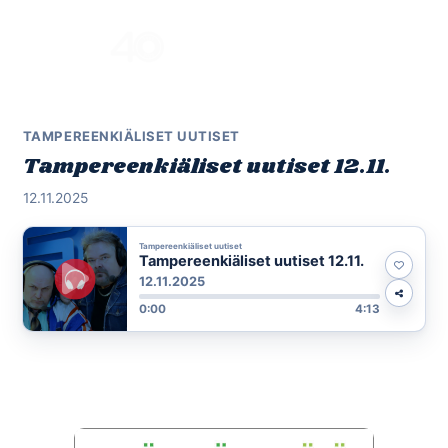
Skip
to
Menu
content
TAMPEREENKIÄLISET UUTISET
Tampereenkiäliset uutiset 12.11.
12.11.2025
Tampereenkiäliset uutiset
Tampereenkiäliset uutiset 12.11.
12.11.2025
0:00
4:13