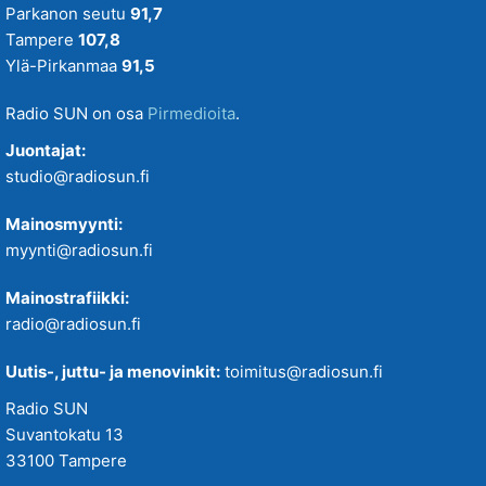
Parkanon seutu
91,7
Tampere
107,8
Ylä-Pirkanmaa
91,5
Radio SUN on osa
Pirmedioita
.
Juontajat:
studio@radiosun.fi
Mainosmyynti:
myynti@radiosun.fi
Mainostrafiikki:
radio@radiosun.fi
Uutis-, juttu- ja menovinkit:
toimitus@radiosun.fi
Radio SUN
Suvantokatu 13
33100 Tampere