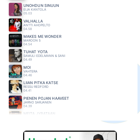
UNOHDUN SINUUN
EIJA KANTOLA
05.03
VALHALLA
ANTTI AHOPELTO
04.58
MAKES ME WONDER
MAROON 5
04.54
TUHAT YÖTÄ
SAMULI EDELMANN & SANI
04.49
MOI
VAHTERA
04.46
LIIAN PITKA KATSE
RESSU REDFORD
04.41
PIENEN POJAN HAAVEET
JARNO SARJANEN
04.39
MEITÄ JYRÄTÄÄN
MILJOONASADE
04.34
FRIDA
BEHM
04.31