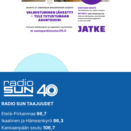
RADIO SUN TAAJUUDET
Etelä-Pirkanmaa
96,7
Ikaalinen ja Hämeenkyrö
96,3
Kankaanpään seutu
106,7