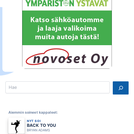
Search
Aiemmin soineet kappaleet:
NYT SOI
BACK TO YOU
BRYAN ADAMS