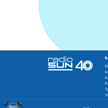
R
E
I
K
P
T
Y
R