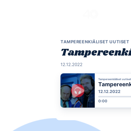
Skip
to
content
TAMPEREENKIÄLISET UUTISET
Tampereenkiäl
12.12.2022
Tampereenkiäliset uutise
Tampereenkiä
12.12.2022
0:00