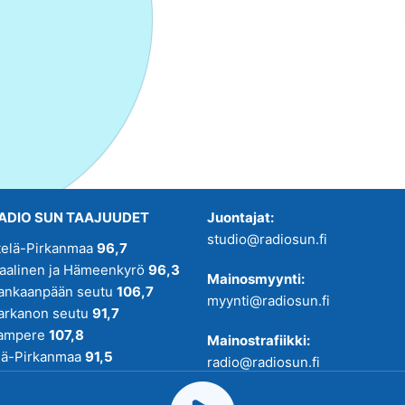
ADIO SUN TAAJUUDET
Juontajat:
studio@radiosun.fi
telä-Pirkanmaa
96,7
kaalinen ja Hämeenkyrö
96,3
Mainosmyynti:
ankaanpään seutu
106,7
myynti@radiosun.fi
arkanon seutu
91,7
ampere
107,8
Mainostrafiikki:
lä-Pirkanmaa
91,5
radio@radiosun.fi
adio SUN on osa
Pirmedioita
.
Uutis-, juttu- ja menovinkit: