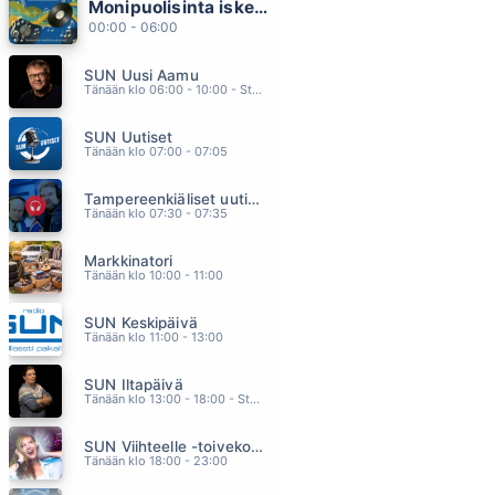
Monipuolisinta iskelmää ja parasta poppia
VIESTII
00:00 - 06:00
JUKKA POIKA
20.51
SUN Uusi Aamu
YHDEN TAHDEN HOTELLI
Tänään klo 06:00 - 10:00 - Studiossa: Kimmo Hoivassilta
JORMA KÄÄRIÄINEN
20.47
SUN Uutiset
ANGELICA
Tänään klo 07:00 - 07:05
CLIFTERS
20.44
Tampereenkiäliset uutiset
KOHTA JO KOTONA
Tänään klo 07:30 - 07:35
ANNIKA EKLUND
20.41
Markkinatori
MISS YOU LIKE CRAZY
Tänään klo 10:00 - 11:00
NATALIE COLE
20.33
SUN Keskipäivä
Tänään klo 11:00 - 13:00
SUN Iltapäivä
Tänään klo 13:00 - 18:00 - Studiossa: Kaisu Lämsä
SUN Viihteelle -toivekonsertti
Tänään klo 18:00 - 23:00