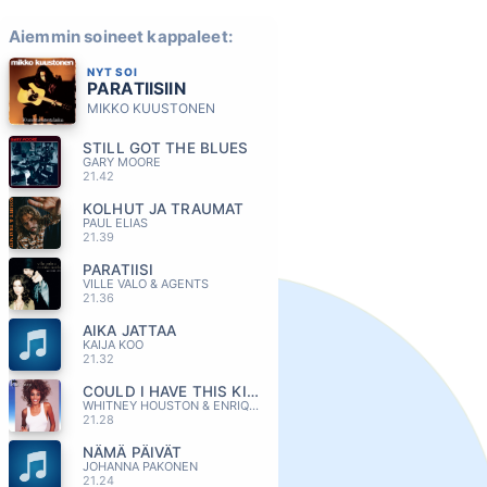
Aiemmin soineet kappaleet:
NYT SOI
PARATIISIIN
MIKKO KUUSTONEN
STILL GOT THE BLUES
GARY MOORE
21.42
KOLHUT JA TRAUMAT
PAUL ELIAS
21.39
PARATIISI
VILLE VALO & AGENTS
21.36
AIKA JATTAA
KAIJA KOO
21.32
COULD I HAVE THIS KISS FOREVER
WHITNEY HOUSTON & ENRIQUE IGLESIAS
21.28
NÄMÄ PÄIVÄT
JOHANNA PAKONEN
21.24