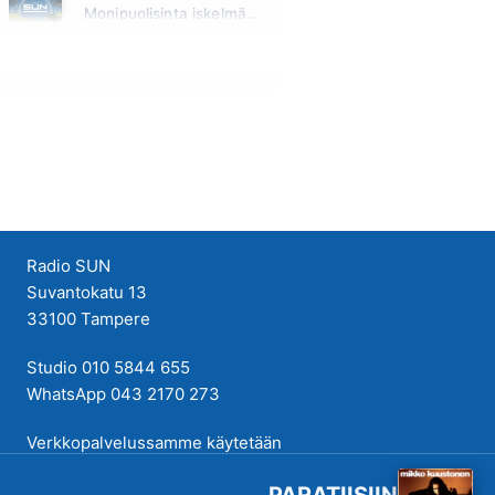
Monipuolisinta iskelmää ja parasta poppia
Huomenna klo 00:00 - 09:00
Radio SUN
Suvantokatu 13
33100 Tampere
Studio 010 5844 655
WhatsApp 043 2170 273
Verkkopalvelussamme käytetään
evästeitä käyttökokemuksen