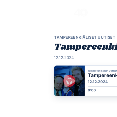
Skip
to
content
TAMPEREENKIÄLISET UUTISET
Tampereenkiäl
12.12.2024
Tampereenkiäliset uutise
Tampereenkiä
12.12.2024
0:00