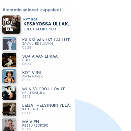
Aiemmin soineet kappaleet:
NYT SOI
KESÄYÖSSÄ ULLAKOLLA
JOEL HALLIKAINEN
KAIKKI VANHAT LAULUT
SAMULI EDELMANN
05.28
SUA AIVAN LIIKAA
HUHU
05.24
KOTIVIINI
ANNA HANSKI
05.17
MUN VUORO LUOVUTTAA
NELLI MATULA
05.13
LEIJAT HELSINGIN YLLÄ
KALLE AHOLA
05.08
MÄ VIEN
RESSU REDFORD
05.03