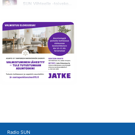
SUN Viihteelle -toivekonsertti
Huomenna klo 18:00 - 22:00
Radio SUN