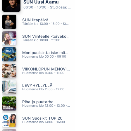
SUN Uusi Aamu
JAATELÖKESA
06:00 - 10:00 - Studiossa: Kimmo Hoivassilta
JUKKA POIKA
04.12
SUN Iltapäivä
OLEN ONNELLINEN
Tänään klo 13:00 - 18:00 - Studiossa: Kaisu Lämsä
S.I.G
04.09
SUN Viihteelle -toivekonsertti
TÄÄLTÄ IKUISUUTEEN
Tänään klo 18:00 - 23:00
ISTO HILTUNEN
04.05
Monipuolisinta iskelmää ja parasta poppia
ÄITI POJASTAAN PAPPIA TOIVOI
Huomenna klo 00:00 - 09:00
KOLMAS NAINEN
04.00
VIIKONLOPUN MENOVINKIT
VALHEISTA KAUNEIN
Huomenna klo 10:00 - 11:00
ABREU
03.55
LEVYHYLLYLLÄ
Huomenna klo 11:00 - 12:00
Piha ja puutarha
Huomenna klo 12:00 - 13:00 - Studiossa: Pinsiön Taimisto
SUN Suosikit TOP 20
Huomenna klo 14:00 - 16:00