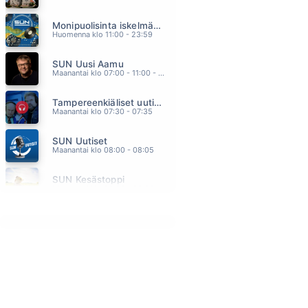
PÖLLÖILLE KYYTIÄ
Monipuolisinta iskelmää ja parasta poppia
VESTERINEN YHTYEINEEN
07.12
Huomenna klo 11:00 - 23:59
UUSI ALKU
SUN Uusi Aamu
HEIDI PAKARINEN
07.08
Maanantai klo 07:00 - 11:00 - Studiossa: Kimmo Hoivassilta
SINÄ OLET AURINKO
Tampereenkiäliset uutiset
SAMULI EDELMANN
07.01
Maanantai klo 07:30 - 07:35
MUOTITIETOINEN
SUN Uutiset
LEEVI AND THE LEAVINGS
06.57
Maanantai klo 08:00 - 08:05
MAISTOIN HUULILLASI MANSIKKAA
SUN Kesästoppi
PURONTAKA T.T.
06.54
Maanantai klo 09:30 - 09:35