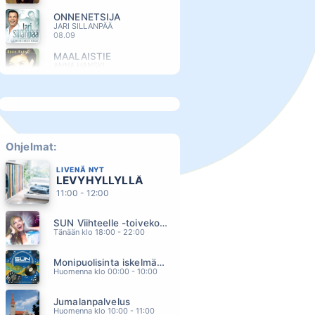
ONNENETSIJA
JARI SILLANPÄÄ
08.09
MAALAISTIE
ANNA HANSKI
08.06
ELOKUU
ALEKSANTERI HAKANIEMI
08.01
RENTUN RUUSU
IRWIN
Ohjelmat:
07.56
LIVENÄ NYT
HÖLMÖ RAKKAUS
LEVYHYLLYLLÄ
SCANDINAVIAN MUSIC GROUP
07.42
11:00 - 12:00
KUN RAUHOITUN
SUN Viihteelle -toivekonsertti
IRINA
07.35
Tänään klo 18:00 - 22:00
LUOTTAA HUOMISEEN
Monipuolisinta iskelmää ja parasta poppia
ANNELI MATTILA
07.25
Huomenna klo 00:00 - 10:00
DAA DA DAA DA
Jumalanpalvelus
SAMMY BABITZIN
07.19
Huomenna klo 10:00 - 11:00