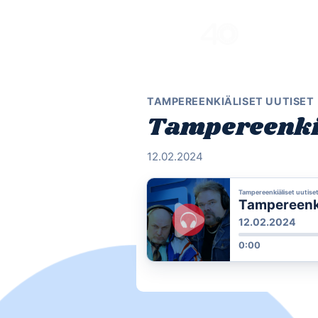
Skip
to
content
TAMPEREENKIÄLISET UUTISET
Tampereenkiä
12.02.2024
Tampereenkiäliset uutise
Tampereenkiä
12.02.2024
0:00