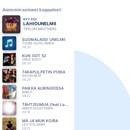
Aiemmin soineet kappaleet:
NYT SOI
LAHIÖUNELMII
TEFLON BROTHERS
SUOMALAISII UNELMII
TUURE KILPELÄINEN
08.35
KUN OOT 52
VIRVE ROSTI
08.30
TAKAPULPETIN POIKA
NYLON BEAT
08.26
PAIKKA AURINGOSSA
BABLO
08.22
TÄHTISUMUA (feat Laura Närhi)
MIKKO KUUSTONEN
08.16
MÄ JA MUN KOIRA
LEO STILLMAN
08.13