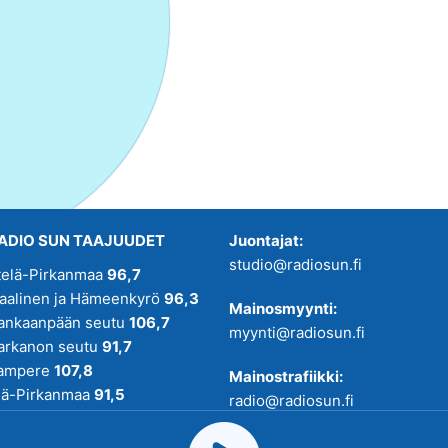
ADIO SUN TAAJUUDET
Juontajat:
studio@radiosun.fi
telä-Pirkanmaa
96,7
kaalinen ja Hämeenkyrö
96,3
Mainosmyynti:
ankaanpään seutu
106,7
myynti@radiosun.fi
arkanon seutu
91,7
ampere
107,8
Mainostrafiikki:
lä-Pirkanmaa
91,5
radio@radiosun.fi
adio SUN on osa
Pirmedioita
.
Uutis-, juttu- ja menovinkit: