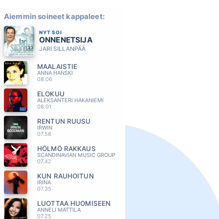
Aiemmin soineet kappaleet:
NYT SOI
ONNENETSIJA
JARI SILLANPÄÄ
MAALAISTIE
ANNA HANSKI
08.06
ELOKUU
ALEKSANTERI HAKANIEMI
08.01
RENTUN RUUSU
IRWIN
07.56
HÖLMÖ RAKKAUS
SCANDINAVIAN MUSIC GROUP
07.42
KUN RAUHOITUN
IRINA
07.35
LUOTTAA HUOMISEEN
ANNELI MATTILA
07.25