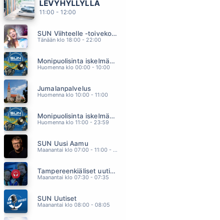
LEVYHYLLYLLÄ
AALLONMURTAJA
11:00 - 12:00
TOMI MARKKOLA
06.37
SUN Viihteelle -toivekonsertti
MUSTAHERUKAN TUOKSUINEN TYTTÖ
Tänään klo 18:00 - 22:00
LAURI TÄHKÄ
06.29
Monipuolisinta iskelmää ja parasta poppia
MUSTIKKAMAA
Huomenna klo 00:00 - 10:00
JUSSI MIKKOLA
06.21
Jumalanpalvelus
KOIVUT JA MARJAPENSAAT
Huomenna klo 10:00 - 11:00
RIKI SORSA
06.15
Monipuolisinta iskelmää ja parasta poppia
MARJANPOIMIJA
Huomenna klo 11:00 - 23:59
HURMA
06.08
SUN Uusi Aamu
Maanantai klo 07:00 - 11:00 - Studiossa: Kimmo Hoivassilta
Tampereenkiäliset uutiset
Maanantai klo 07:30 - 07:35
SUN Uutiset
Maanantai klo 08:00 - 08:05