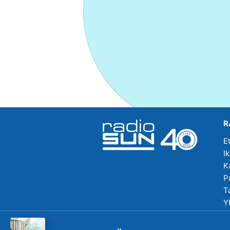
R
E
I
K
P
T
Y
R