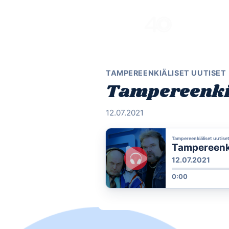
Skip
to
content
TAMPEREENKIÄLISET UUTISET
Tampereenkiäl
12.07.2021
Tampereenkiäliset uutise
Tampereenkiä
12.07.2021
0:00