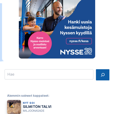
Search
Aiemmin soineet kappaleet:
NYT SOI
SILMITÖN TALVI
MILJOONASADE