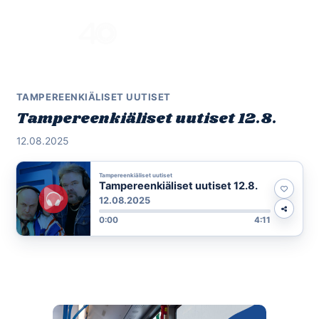
Skip
to
Menu
content
TAMPEREENKIÄLISET UUTISET
Tampereenkiäliset uutiset 12.8.
12.08.2025
Tampereenkiäliset uutiset
Tampereenkiäliset uutiset 12.8.
12.08.2025
0:00
4:11