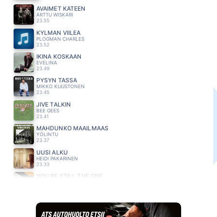
AVAIMET KÄTEEN
ARTTU WISKARI
23.55
KYLMAN VIILEA
PLOGMAN CHARLES
23.52
IKINÄ KOSKAAN
EVELINA
23.49
PYSYN TÄSSÄ
MIKKO KUUSTONEN
23.45
JIVE TALKIN
BEE GEES
23.41
MAHDUNKO MAAILMAAS
YÖLINTU
23.37
UUSI ALKU
HEIDI PAKARINEN
23.33
YOU RE STILL THE ONE
SHANIA TWAIN
23.30
PELKÄÄN KOSKEA KADULLA
ELIAS KASKINEN & PÄIVÄN SANKARIT
23.27