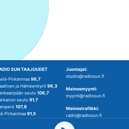
ADIO SUN TAAJUUDET
Juontajat:
studio@radiosun.fi
telä-Pirkanmaa
96,7
kaalinen ja Hämeenkyrö
96,3
Mainosmyynti:
ankaanpään seutu
106,7
myynti@radiosun.fi
arkanon seutu
91,7
ampere
107,8
Mainostrafiikki:
lä-Pirkanmaa
91,5
radio@radiosun.fi
adio SUN on osa
Pirmedioita
.
Uutis-, juttu- ja menovinkit: