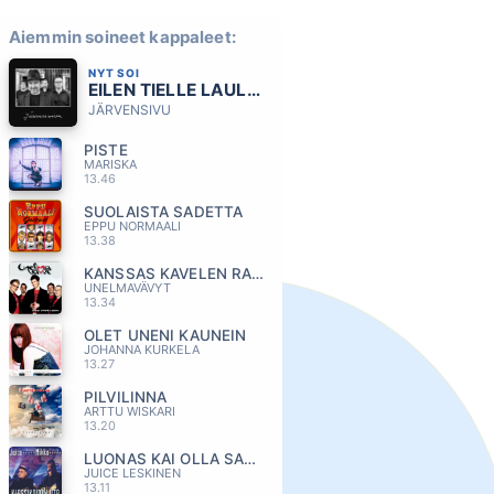
Aiemmin soineet kappaleet:
NYT SOI
EILEN TIELLE LAULOIN
JÄRVENSIVU
PISTE
MARISKA
13.46
SUOLAISTA SADETTA
EPPU NORMAALI
13.38
KANSSAS KAVELEN RANTAA
UNELMAVÄVYT
13.34
OLET UNENI KAUNEIN
JOHANNA KURKELA
13.27
PILVILINNA
ARTTU WISKARI
13.20
LUONAS KAI OLLA SAAN
JUICE LESKINEN
13.11