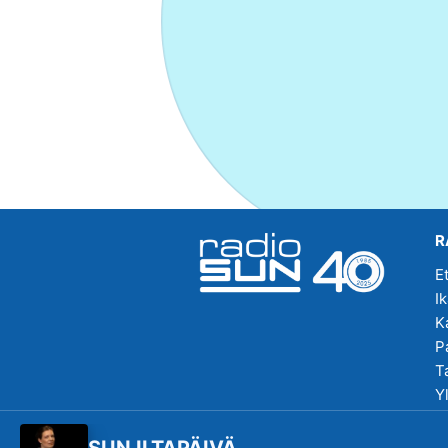
R
E
I
K
P
T
Y
R