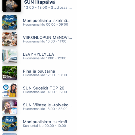
SUN Iltapäivä
ANNA MA PUHALLAN
13:00 - 18:00 - Studiossa: Kaisu Lämsä
JANNA
12.18
Monipuolisinta iskelmää ja parasta poppia
POJATKIN ITKEE
Huomenna klo 00:00 - 09:00
AKI SAMULI
12.09
VIIKONLOPUN MENOVINKIT
HAFANANA
Huomenna klo 10:00 - 11:00
TAPANI KANSA
12.04
LEVYHYLLYLLÄ
ÄLÄ PELKÄÄ MUA
Huomenna klo 11:00 - 12:00
EINI
11.56
Piha ja puutarha
TIE AJATUKSIIN
Huomenna klo 12:00 - 13:00 - Studiossa: Pinsiön Taimisto
NELJÄ RUUSUA
11.52
SUN Suosikit TOP 20
Huomenna klo 14:00 - 16:00
SUN Viihteelle -toivekonsertti
Huomenna klo 18:00 - 22:00
Monipuolisinta iskelmää ja parasta poppia
Sunnuntai klo 00:00 - 10:00