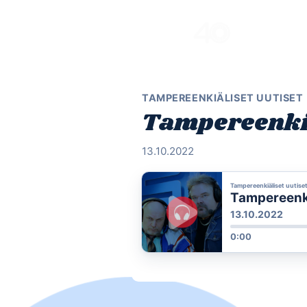
Skip
to
content
TAMPEREENKIÄLISET UUTISET
Tampereenkiäl
13.10.2022
Tampereenkiäliset uutise
Tampereenkiä
13.10.2022
0:00