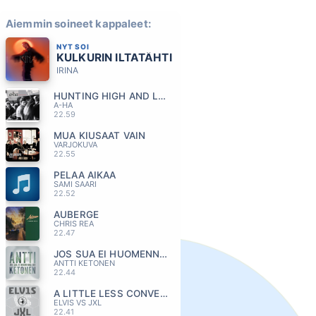
Aiemmin soineet kappaleet:
NYT SOI
KULKURIN ILTATÄHTI
IRINA
HUNTING HIGH AND LOW
A-HA
22.59
MUA KIUSAAT VAIN
VARJOKUVA
22.55
PELAA AIKAA
SAMI SAARI
22.52
AUBERGE
CHRIS REA
22.47
JOS SUA EI HUOMENNA OIS
ANTTI KETONEN
22.44
A LITTLE LESS CONVERSATION
ELVIS VS JXL
22.41