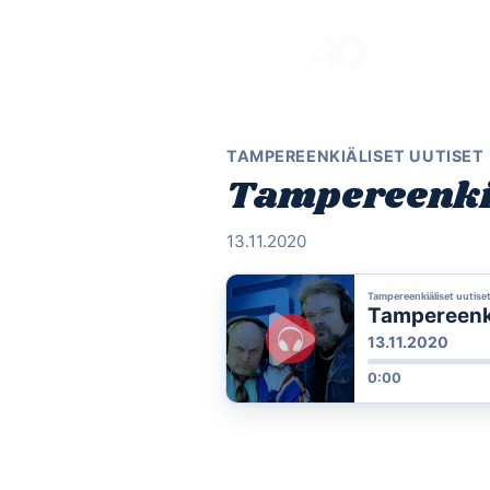
Skip
to
content
TAMPEREENKIÄLISET UUTISET
Tampereenkiäl
13.11.2020
Tampereenkiäliset uutise
Tampereenkiä
13.11.2020
0:00