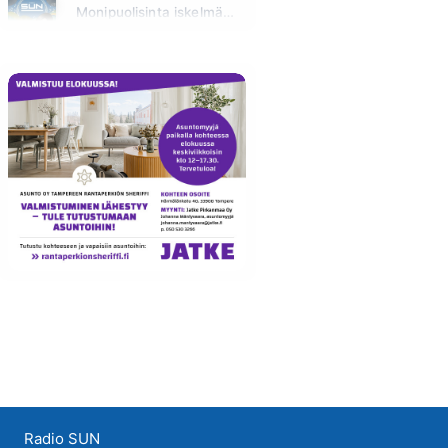
Monipuolisinta iskelmää ja parasta poppia
Huomenna klo 00:00 - 09:00
Radio SUN