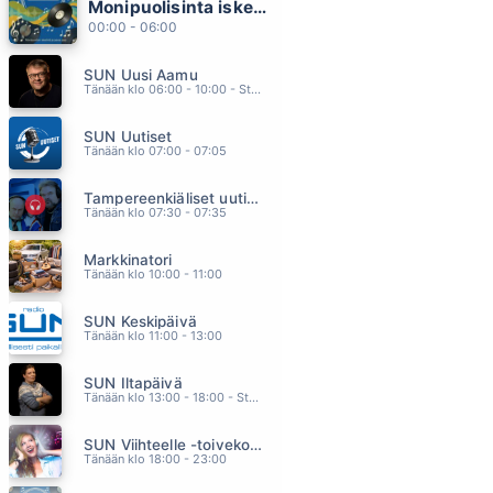
Monipuolisinta iskelmää ja parasta poppia
AIVAN SAMA (feat. Erika Vikman, F)
00:00 - 06:00
JANNA
22.08
SUN Uusi Aamu
TORN
Tänään klo 06:00 - 10:00 - Studiossa: Kimmo Hoivassilta
NATALIE IMBRUGLIA
22.04
SUN Uutiset
JOS VOISIT OLLA
Tänään klo 07:00 - 07:05
PEKKA TIILIKAINEN & BEATMAKERS
22.01
Tampereenkiäliset uutiset
SUN VAIN
Tänään klo 07:30 - 07:35
A AALLON RYTMIORKESTERI
21.57
Markkinatori
TULEE JOS ON TULLAKSEEN (feat. Freeman)
Tänään klo 10:00 - 11:00
SEPPO TAMMILEHTO
21.54
SUN Keskipäivä
Tänään klo 11:00 - 13:00
SUN Iltapäivä
Tänään klo 13:00 - 18:00 - Studiossa: Kaisu Lämsä
SUN Viihteelle -toivekonsertti
Tänään klo 18:00 - 23:00