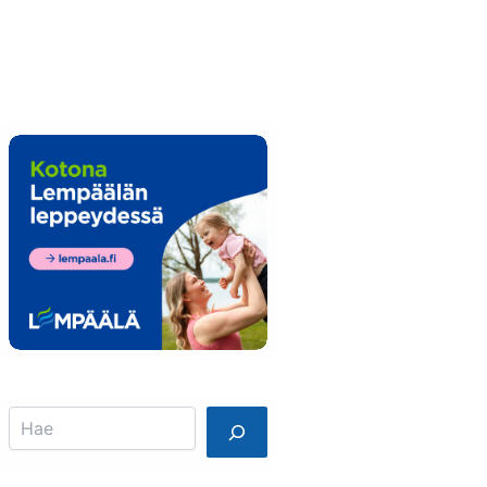
Info
Mainostajalle
Search