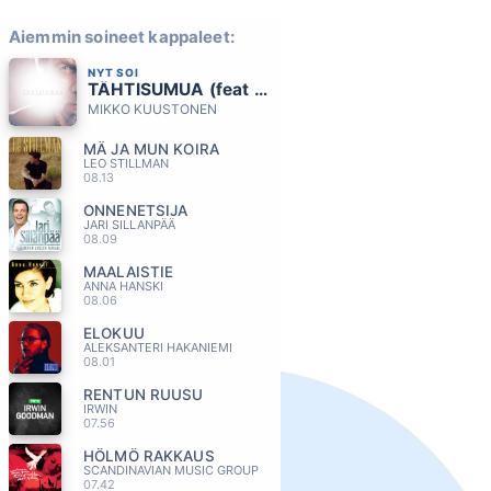
Aiemmin soineet kappaleet:
NYT SOI
TÄHTISUMUA (feat Laura Närhi)
MIKKO KUUSTONEN
MÄ JA MUN KOIRA
LEO STILLMAN
08.13
ONNENETSIJA
JARI SILLANPÄÄ
08.09
MAALAISTIE
ANNA HANSKI
08.06
ELOKUU
ALEKSANTERI HAKANIEMI
08.01
RENTUN RUUSU
IRWIN
07.56
HÖLMÖ RAKKAUS
SCANDINAVIAN MUSIC GROUP
07.42