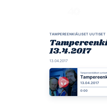
Skip
to
content
TAMPEREENKIÄLISET UUTISET
Tampereenkiä
13.4.2017
13.04.2017
Tampereenkiäliset uutise
Tampereenki
13.04.2017
0:00