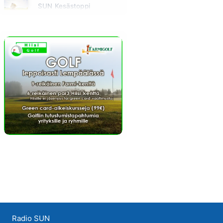
SUN Kesästoppi
Maanantai klo 09:30 - 09:35
Radio SUN