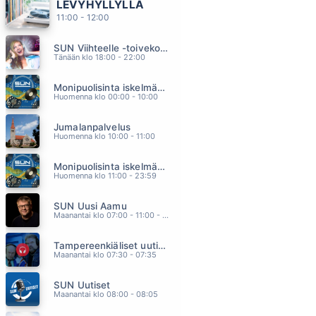
LEVYHYLLYLLÄ
MANSIKKAMÄKI
11:00 - 12:00
KATRI YLANDER
06.46
SUN Viihteelle -toivekonsertti
VILLEJA LUPIINEJA
Tänään klo 18:00 - 22:00
J KARJALAINEN
06.40
Monipuolisinta iskelmää ja parasta poppia
AALLONMURTAJA
Huomenna klo 00:00 - 10:00
TOMI MARKKOLA
06.37
Jumalanpalvelus
MUSTAHERUKAN TUOKSUINEN TYTTÖ
Huomenna klo 10:00 - 11:00
LAURI TÄHKÄ
06.29
Monipuolisinta iskelmää ja parasta poppia
MUSTIKKAMAA
Huomenna klo 11:00 - 23:59
JUSSI MIKKOLA
06.21
SUN Uusi Aamu
Maanantai klo 07:00 - 11:00 - Studiossa: Kimmo Hoivassilta
Tampereenkiäliset uutiset
Maanantai klo 07:30 - 07:35
SUN Uutiset
Maanantai klo 08:00 - 08:05