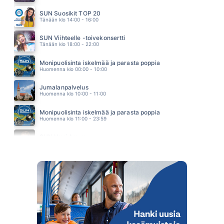
ALL BOUT THE MONEY
MEJA
SUN Suosikit TOP 20
03.24
Tänään klo 14:00 - 16:00
SUN Viihteelle -toivekonsertti
Tänään klo 18:00 - 22:00
Monipuolisinta iskelmää ja parasta poppia
Huomenna klo 00:00 - 10:00
Jumalanpalvelus
Huomenna klo 10:00 - 11:00
Monipuolisinta iskelmää ja parasta poppia
Huomenna klo 11:00 - 23:59
SUN Uusi Aamu
Maanantai klo 07:00 - 11:00 - Studiossa: Kimmo Hoivassilta