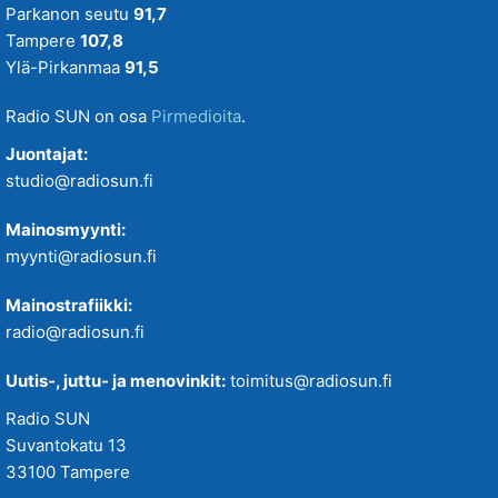
Parkanon seutu
91,7
Tampere
107,8
Ylä-Pirkanmaa
91,5
Radio SUN on osa
Pirmedioita
.
Juontajat:
studio@radiosun.fi
Mainosmyynti:
myynti@radiosun.fi
Mainostrafiikki:
radio@radiosun.fi
Uutis-, juttu- ja menovinkit:
toimitus@radiosun.fi
Radio SUN
Suvantokatu 13
33100 Tampere