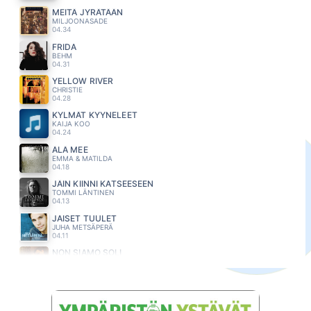
MEITÄ JYRÄTÄÄN
MILJOONASADE
04.34
FRIDA
BEHM
04.31
YELLOW RIVER
CHRISTIE
04.28
KYLMÄT KYYNELEET
KAIJA KOO
04.24
ÄLÄ MEE
EMMA & MATILDA
04.18
JÄIN KIINNI KATSEESEEN
TOMMI LÄNTINEN
04.13
JAISET TUULET
JUHA METSÄPERÄ
04.11
NON SIAMO SOLI
EROS RAMAZZOTTI & RICKY MARTIN
04.07
LULULAI
KOMIAT
04.04