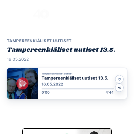
Skip
to
Menu
content
TAMPEREENKIÄLISET UUTISET
Tampereenkiäliset uutiset 13.5.
16.05.2022
Tampereenkiäliset uutiset
Tampereenkiäliset uutiset 13.5.
16.05.2022
0:00
4:44