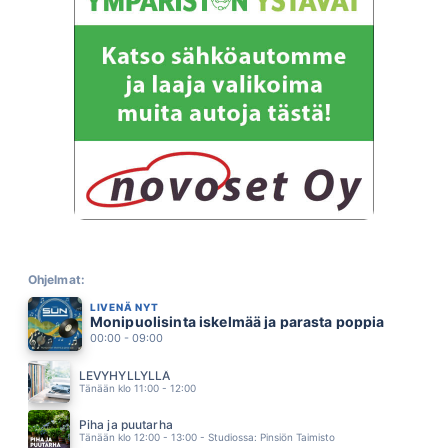
TAIKAVOIMIA
MIKKO HARJU
04.00
PÄIVÄNVALOA
JORMA KÄÄRIÄINEN
03.55
SAHKOA ILMASSA
HEIKKI HELA
03.50
ANNAN PALAA VAAN (AI AI AI)
MEIJU SUVAS
03.45
PULSSI
JANNIKA B
03.41
PART TIME LOVER
STEVIE WONDER
Ohjelmat:
03.38
LIVENÄ NYT
SYDÄN JOTA RAKASTAN
Monipuolisinta iskelmää ja parasta poppia
JUHA TAPIO
03.34
00:00 - 09:00
ENKELIN SILMIN
ARJA KORISEVA
LEVYHYLLYLLÄ
03.30
Tänään klo 11:00 - 12:00
TANSSI KANSSANI
LUMOTTU APINA
Piha ja puutarha
03.27
Tänään klo 12:00 - 13:00 - Studiossa: Pinsiön Taimisto