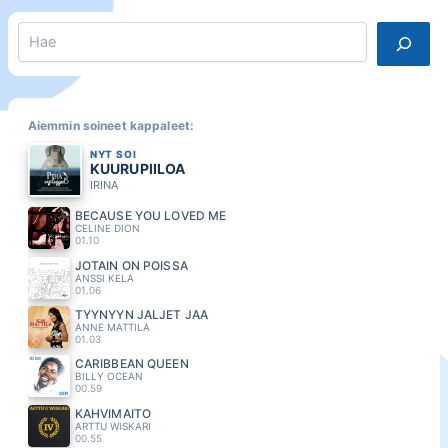
Search
Aiemmin soineet kappaleet:
NYT SOI
KUURUPIILOA
IRINA
BECAUSE YOU LOVED ME
CELINE DION
01.10
JOTAIN ON POISSA
ANSSI KELA
01.06
TYYNYYN JÄLJET JÄÄ
ANNE MATTILA
01.03
CARIBBEAN QUEEN
BILLY OCEAN
00.59
KAHVIMAITO
ARTTU WISKARI
00.55