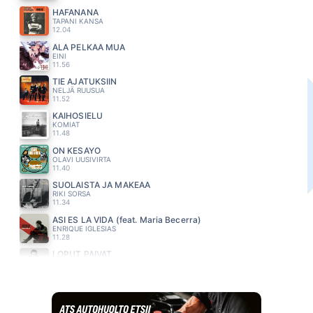
HAFANANA
TAPANI KANSA
12.04
ÄLÄ PELKÄÄ MUA
EINI
11.56
TIE AJATUKSIIN
NELJÄ RUUSUA
11.52
KAIHOSIELU
KOMIAT
11.48
ON KESÄYÖ
OLAVI UUSIVIRTA
11.40
SUOLAISTA JA MAKEAA
RIKI SORSA
11.34
ASI ES LA VIDA (feat. Maria Becerra)
ENRIQUE IGLESIAS
11.28
LOPUT PÄIVÄT
PATE MUSTAJÄRVI
11.24
SECOND TO MIDNIGHT
KYLIE MINOQUE & YEARS&YEARS
11.16