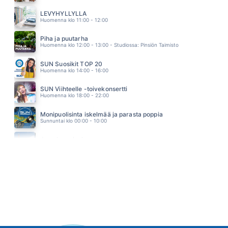
DOMINO DANCING
PET SHOP BOYS
LEVYHYLLYLLÄ
10.26
Huomenna klo 11:00 - 12:00
Piha ja puutarha
Huomenna klo 12:00 - 13:00 - Studiossa: Pinsiön Taimisto
SUN Suosikit TOP 20
Huomenna klo 14:00 - 16:00
SUN Viihteelle -toivekonsertti
Huomenna klo 18:00 - 22:00
Monipuolisinta iskelmää ja parasta poppia
Sunnuntai klo 00:00 - 10:00
Jumalanpalvelus
Sunnuntai klo 10:00 - 11:00