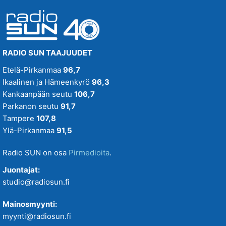
RADIO SUN TAAJUUDET
Etelä-Pirkanmaa
96,7
Ikaalinen ja Hämeenkyrö
96,3
Kankaanpään seutu
106,7
Parkanon seutu
91,7
Tampere
107,8
Ylä-Pirkanmaa
91,5
Radio SUN on osa
Pirmedioita
.
Juontajat:
studio@radiosun.fi
Mainosmyynti:
myynti@radiosun.fi