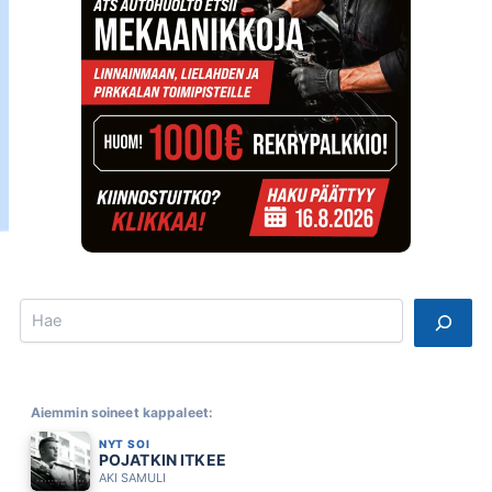
Search
Aiemmin soineet kappaleet:
NYT SOI
POJATKIN ITKEE
AKI SAMULI