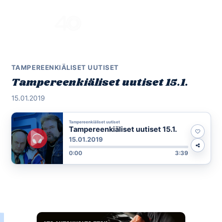
Skip
to
Menu
content
TAMPEREENKIÄLISET UUTISET
Tampereenkiäliset uutiset 15.1.
15.01.2019
Tampereenkiäliset uutiset
Tampereenkiäliset uutiset 15.1.
15.01.2019
0:00
3:39