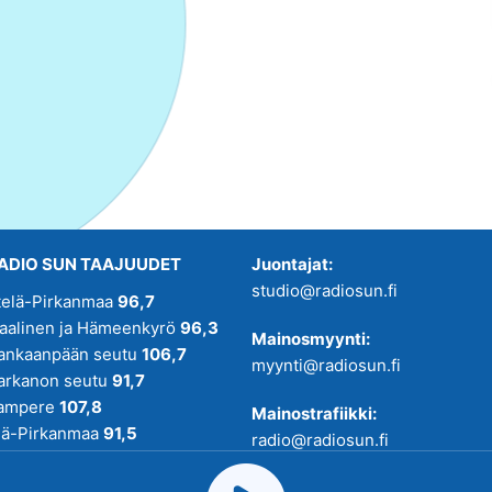
ADIO SUN TAAJUUDET
Juontajat:
studio@radiosun.fi
telä-Pirkanmaa
96,7
kaalinen ja Hämeenkyrö
96,3
Mainosmyynti:
ankaanpään seutu
106,7
myynti@radiosun.fi
arkanon seutu
91,7
ampere
107,8
Mainostrafiikki:
lä-Pirkanmaa
91,5
radio@radiosun.fi
adio SUN on osa
Pirmedioita
.
Uutis-, juttu- ja menovinkit: