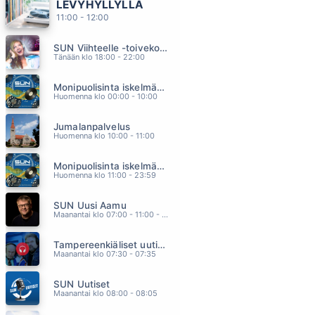
LEVYHYLLYLLÄ
AALLONMURTAJA
11:00 - 12:00
TOMI MARKKOLA
06.37
SUN Viihteelle -toivekonsertti
MUSTAHERUKAN TUOKSUINEN TYTTÖ
Tänään klo 18:00 - 22:00
LAURI TÄHKÄ
06.29
Monipuolisinta iskelmää ja parasta poppia
MUSTIKKAMAA
Huomenna klo 00:00 - 10:00
JUSSI MIKKOLA
06.21
Jumalanpalvelus
KOIVUT JA MARJAPENSAAT
Huomenna klo 10:00 - 11:00
RIKI SORSA
06.15
Monipuolisinta iskelmää ja parasta poppia
MARJANPOIMIJA
Huomenna klo 11:00 - 23:59
HURMA
06.08
SUN Uusi Aamu
Maanantai klo 07:00 - 11:00 - Studiossa: Kimmo Hoivassilta
Tampereenkiäliset uutiset
Maanantai klo 07:30 - 07:35
SUN Uutiset
Maanantai klo 08:00 - 08:05