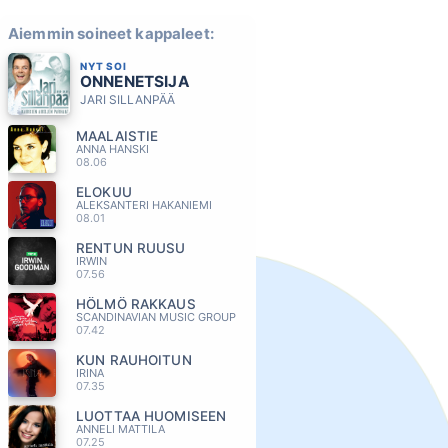
Aiemmin soineet kappaleet:
NYT SOI
ONNENETSIJA
JARI SILLANPÄÄ
MAALAISTIE
ANNA HANSKI
08.06
ELOKUU
ALEKSANTERI HAKANIEMI
08.01
RENTUN RUUSU
IRWIN
07.56
HÖLMÖ RAKKAUS
SCANDINAVIAN MUSIC GROUP
07.42
KUN RAUHOITUN
IRINA
07.35
LUOTTAA HUOMISEEN
ANNELI MATTILA
07.25