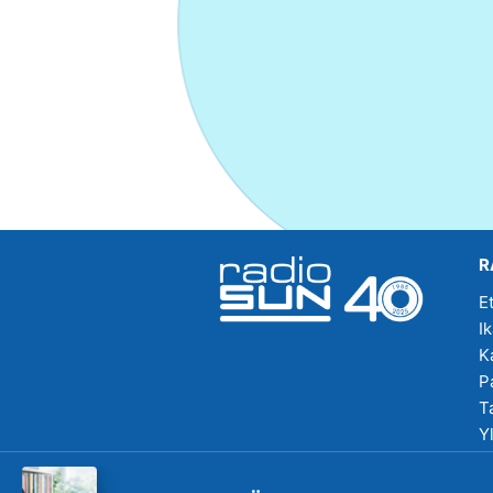
R
E
I
K
P
T
Y
R