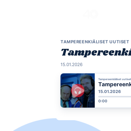
Skip
to
content
TAMPEREENKIÄLISET UUTISET
Tampereenkiäl
15.01.2026
Tampereenkiäliset uutise
Tampereenkiä
15.01.2026
0:00