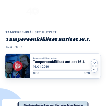
Skip
to
Menu
content
TAMPEREENKIÄLISET UUTISET
Tampereenkiäliset uutiset 16.1.
16.01.2019
Tampereenkiäliset uutiset
Tampereenkiäliset uutiset 16.1.
16.01.2019
0:00
3:28