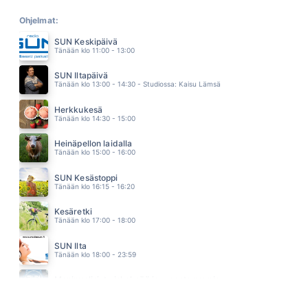
SILMÄT
SAMULI EDELMANN
Ohjelmat:
03.00
SUN Keskipäivä
IT S A HEARTACHE
Tänään klo 11:00 - 13:00
BONNIE TYLER
02.57
SUN Iltapäivä
KAY TANSSIMAAN
Tänään klo 13:00 - 14:30 - Studiossa: Kaisu Lämsä
MEIJU SUVAS
02.55
Herkkukesä
JUKEBOKSIN RUNOILIJA
Tänään klo 14:30 - 15:00
JANI WICKHOLM
02.51
Heinäpellon laidalla
MITÄ SINÄ TEET
Tänään klo 15:00 - 16:00
ANTTI RAISKI
02.47
SUN Kesästoppi
SADETANSSIJA
Tänään klo 16:15 - 16:20
HEIKKI HELA
02.44
Kesäretki
VAIN VAHAN AIKAA
Tänään klo 17:00 - 18:00
CHARLIES
02.40
SUN Ilta
DAYDREAM
Tänään klo 18:00 - 23:59
THE LOVIN´ SPOONFUL
02.38
Monipuolisinta iskelmää ja parasta poppia
SUL EI OLE HÄTÄÄ
Tänään klo 22:00 - 04:00
LILI & LUNA
02.35