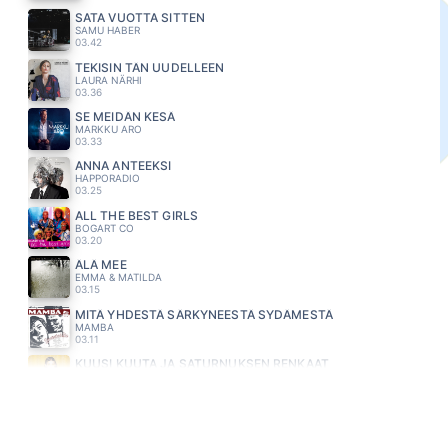
SATA VUOTTA SITTEN
SAMU HABER
03.42
TEKISIN TÄN UUDELLEEN
LAURA NÄRHI
03.36
SE MEIDÄN KESÄ
MARKKU ARO
03.33
ANNA ANTEEKSI
HAPPORADIO
03.25
ALL THE BEST GIRLS
BOGART CO
03.20
ÄLÄ MEE
EMMA & MATILDA
03.15
MITÄ YHDESTÄ SÄRKYNEESTÄ SYDÄMESTÄ
MAMBA
03.11
KUUSI KUUTA JA SATURNUKSEN RENKAAT
JANNIKA B
03.09
MIEHENI
MIRA KUNNASLUOTO
03.05