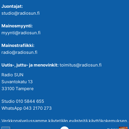
Juontajat:
studio@radiosun.fi
Mainosmyynti:
myynti@radiosun.fi
Mainostrafiikki:
radio@radiosun.fi
Uutis-, juttu- ja menovinkit:
toimitus@radiosun.fi
Radio SUN
Suvantokatu 13
33100 Tampere
Studio 010 5844 655
WhatsApp 043 2170 273
Verkkopalvelussamme käytetään evästeitä käyttökokemuksen
parantamiseksi. Tutustu tietosuojakäytäntöihimme
täällä
.