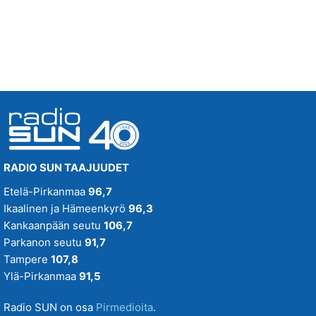
KAKSI LENSI YLI KAENPESAN
FREEMAN
02.31
RADIO SUN TAAJUUDET
Etelä-Pirkanmaa
96,7
Ikaalinen ja Hämeenkyrö
96,3
Kankaanpään seutu
106,7
Parkanon seutu
91,7
Tampere
107,8
Ylä-Pirkanmaa
91,5
Radio SUN on osa
Pirmedioita
.