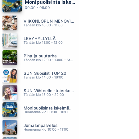
Monipuolisinta iskelmää ja parasta poppia
POWER OF LOVE
00:00 - 09:00
HUEY LEWIS AND THE NEWS
21.51
VIIKONLOPUN MENOVINKIT
YHTEISTÄ AIKAA
Tänään klo 10:00 - 11:00
EINI
21.47
LEVYHYLLYLLÄ
WHEN YOU SAY NOTHING AT ALL
Tänään klo 11:00 - 12:00
RONAN KEATING
21.44
Piha ja puutarha
SYNNYTTY SAUNOMAAN
Tänään klo 12:00 - 13:00 - Studiossa: Pinsiön Taimisto
OLLI HALONEN
21.41
SUN Suosikit TOP 20
PAKOPAIKKA
Tänään klo 14:00 - 16:00
PASI FLODSTRÖM
21.37
SUN Viihteelle -toivekonsertti
Tänään klo 18:00 - 22:00
Monipuolisinta iskelmää ja parasta poppia
Huomenna klo 00:00 - 10:00
Jumalanpalvelus
Huomenna klo 10:00 - 11:00