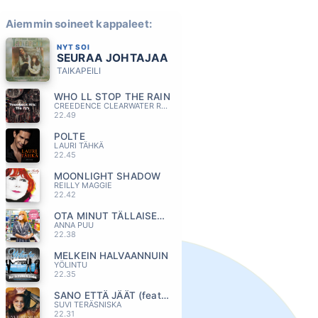
Aiemmin soineet kappaleet:
NYT SOI
SEURAA JOHTAJAA
TAIKAPEILI
WHO LL STOP THE RAIN
CREEDENCE CLEARWATER REVIVAL
22.49
POLTE
LAURI TÄHKÄ
22.45
MOONLIGHT SHADOW
REILLY MAGGIE
22.42
OTA MINUT TÄLLAISENA KUIN OON
ANNA PUU
22.38
MELKEIN HALVAANNUIN
YÖLINTU
22.35
SANO ETTÄ JÄÄT (feat. JONNE AARON)
SUVI TERÄSNISKA
22.31