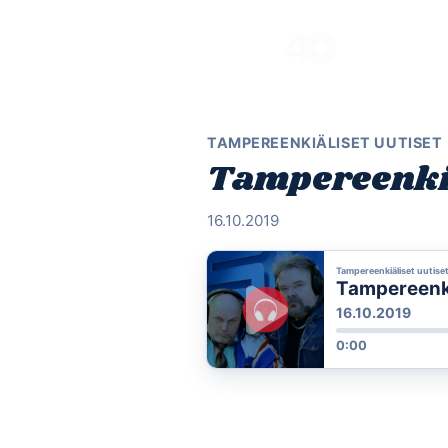
Skip
to
content
TAMPEREENKIÄLISET UUTISET
Tampereenkiäl
16.10.2019
Tampereenkiäliset uutise
Tampereenkiä
16.10.2019
0:00