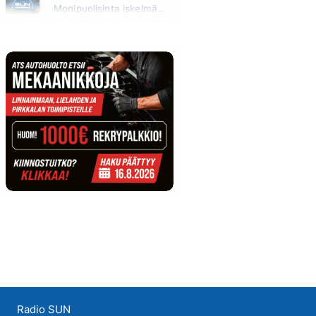
Monipuolisinta iskelmää ja parasta poppia
Huomenna klo 11:00 - 23:59
Radio SUN