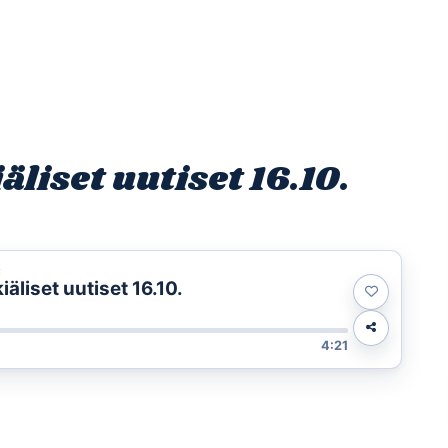
Etusivu
Ohjelmat
Osallistu
iset uutiset 16.10.
t
liset uutiset 16.10.
4:21