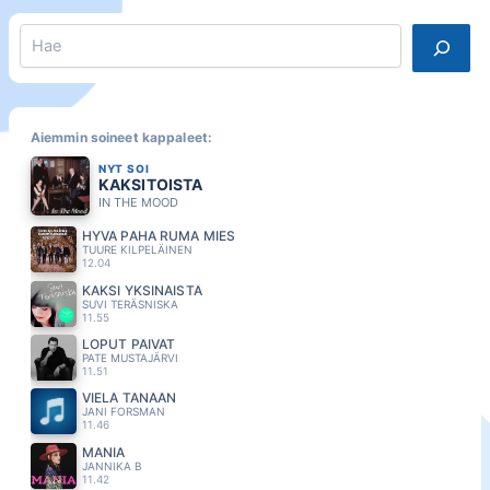
Search
Aiemmin soineet kappaleet:
NYT SOI
KAKSITOISTA
IN THE MOOD
HYVA PAHA RUMA MIES
TUURE KILPELÄINEN
12.04
KAKSI YKSINÄISTÄ
SUVI TERÄSNISKA
11.55
LOPUT PÄIVÄT
PATE MUSTAJÄRVI
11.51
VIELÄ TÄNÄÄN
JANI FORSMAN
11.46
MANIA
JANNIKA B
11.42