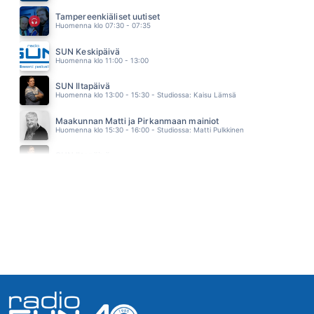
RODEO
Tampereenkiäliset uutiset
VESTERINEN YHTYEINEEN
Huomenna klo 07:30 - 07:35
10.52
KESÄDUUNI BLUES
SUN Keskipäivä
JUSSI & THE BOYS
Huomenna klo 11:00 - 13:00
10.49
RAKETILLA AURINKOON
SUN Iltapäivä
SAMU HABER
Huomenna klo 13:00 - 15:30 - Studiossa: Kaisu Lämsä
10.46
THAT DON T IMPRESS ME MUCH
Maakunnan Matti ja Pirkanmaan mainiot
SHANIA TWAIN
Huomenna klo 15:30 - 16:00 - Studiossa: Matti Pulkkinen
10.42
KAUNEIN KAIKISTA
SUN Iltapäivä
TELEKS
Huomenna klo 16:00 - 18:00
10.35