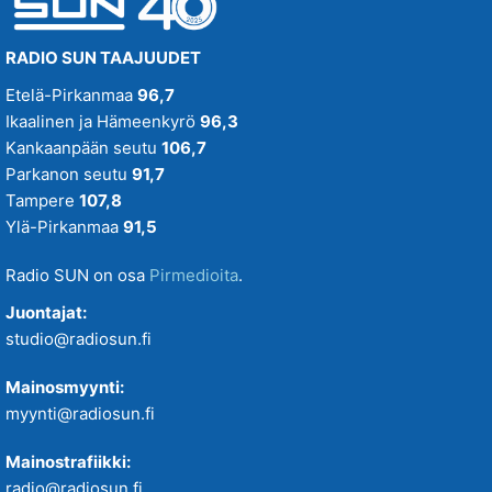
RADIO SUN TAAJUUDET
Etelä-Pirkanmaa
96,7
Ikaalinen ja Hämeenkyrö
96,3
Kankaanpään seutu
106,7
Parkanon seutu
91,7
Tampere
107,8
Ylä-Pirkanmaa
91,5
Radio SUN on osa
Pirmedioita
.
Juontajat:
studio@radiosun.fi
Mainosmyynti:
myynti@radiosun.fi
Mainostrafiikki:
radio@radiosun.fi