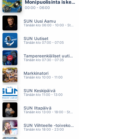
Monipuolisinta iskelmää ja parasta poppia
ANGELICA
00:00 - 06:00
CLIFTERS
20.44
SUN Uusi Aamu
KOHTA JO KOTONA
Tänään klo 06:00 - 10:00 - Studiossa: Kimmo Hoivassilta
ANNIKA EKLUND
20.41
SUN Uutiset
MISS YOU LIKE CRAZY
Tänään klo 07:00 - 07:05
NATALIE COLE
20.33
Tampereenkiäliset uutiset
VIINII
Tänään klo 07:30 - 07:35
ALIISA SYRJÄ
20.29
Markkinatori
YOU RE A WOMAN
Tänään klo 10:00 - 11:00
BAD BOYS BLUE
20.25
SUN Keskipäivä
Tänään klo 11:00 - 13:00
SUN Iltapäivä
Tänään klo 13:00 - 18:00 - Studiossa: Kaisu Lämsä
SUN Viihteelle -toivekonsertti
Tänään klo 18:00 - 23:00