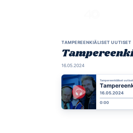
Skip
to
content
TAMPEREENKIÄLISET UUTISET
Tampereenkiä
16.05.2024
Tampereenkiäliset uutise
Tampereenkiä
16.05.2024
0:00