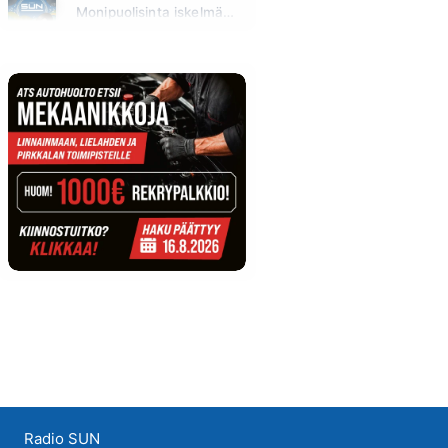
Monipuolisinta iskelmää ja parasta poppia
Huomenna klo 00:00 - 09:00
Radio SUN