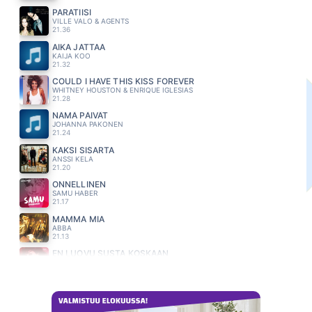
PARATIISI
VILLE VALO & AGENTS
21.36
AIKA JATTAA
KAIJA KOO
21.32
COULD I HAVE THIS KISS FOREVER
WHITNEY HOUSTON & ENRIQUE IGLESIAS
21.28
NÄMÄ PÄIVÄT
JOHANNA PAKONEN
21.24
KAKSI SISARTA
ANSSI KELA
21.20
ONNELLINEN
SAMU HABER
21.17
MAMMA MIA
ABBA
21.13
EN LUOVU SUSTA KOSKAAN
JANNIKA B
21.10
YOU RE MY HEART YOU RE MY SOUL
MODERN TALKING
21.06