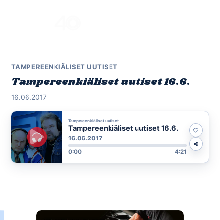
Skip
to
Menu
content
TAMPEREENKIÄLISET UUTISET
Tampereenkiäliset uutiset 16.6.
16.06.2017
Tampereenkiäliset uutiset
Tampereenkiäliset uutiset 16.6.
16.06.2017
0:00
4:21