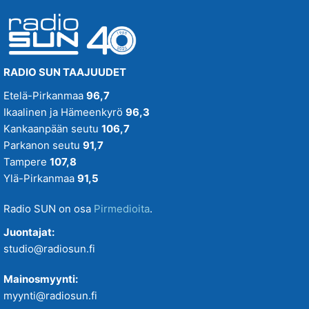
RADIO SUN TAAJUUDET
Etelä-Pirkanmaa
96,7
Ikaalinen ja Hämeenkyrö
96,3
Kankaanpään seutu
106,7
Parkanon seutu
91,7
Tampere
107,8
Ylä-Pirkanmaa
91,5
Radio SUN on osa
Pirmedioita
.
Juontajat:
studio@radiosun.fi
Mainosmyynti:
myynti@radiosun.fi