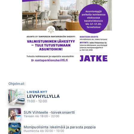
PÖLLÖILLE KYYTIÄ
VESTERINEN YHTYEINEEN
07.12
UUSI ALKU
HEIDI PAKARINEN
07.08
SINÄ OLET AURINKO
SAMULI EDELMANN
07.01
MUOTITIETOINEN
LEEVI AND THE LEAVINGS
06.57
MAISTOIN HUULILLASI MANSIKKAA
PURONTAKA T.T.
06.54
MANSIKKAMÄKI
KATRI YLANDER
Ohjelmat:
06.46
LIVENÄ NYT
VILLEJA LUPIINEJA
LEVYHYLLYLLÄ
J KARJALAINEN
06.40
11:00 - 12:00
AALLONMURTAJA
TOMI MARKKOLA
SUN Viihteelle -toivekonsertti
06.37
Tänään klo 18:00 - 22:00
MUSTAHERUKAN TUOKSUINEN TYTTÖ
LAURI TÄHKÄ
Monipuolisinta iskelmää ja parasta poppia
06.29
Huomenna klo 00:00 - 10:00