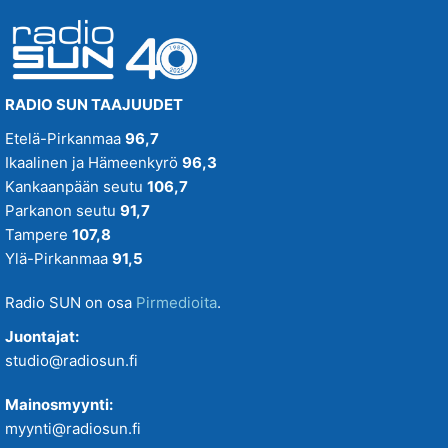
RADIO SUN TAAJUUDET
Etelä-Pirkanmaa
96,7
Ikaalinen ja Hämeenkyrö
96,3
Kankaanpään seutu
106,7
Parkanon seutu
91,7
Tampere
107,8
Ylä-Pirkanmaa
91,5
Radio SUN on osa
Pirmedioita
.
Juontajat:
studio@radiosun.fi
Mainosmyynti:
myynti@radiosun.fi