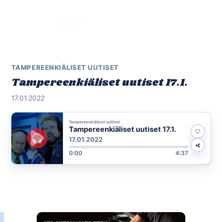
Skip
to
Menu
content
TAMPEREENKIÄLISET UUTISET
Tampereenkiäliset uutiset 17.1.
17.01.2022
Tampereenkiäliset uutiset
Tampereenkiäliset uutiset 17.1.
17.01.2022
0:00
4:37