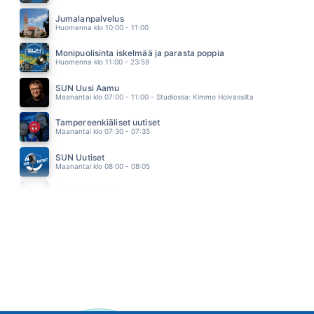
MUSTIKKAMAA
JUSSI MIKKOLA
Jumalanpalvelus
06.21
Huomenna klo 10:00 - 11:00
Monipuolisinta iskelmää ja parasta poppia
Huomenna klo 11:00 - 23:59
SUN Uusi Aamu
Maanantai klo 07:00 - 11:00 - Studiossa: Kimmo Hoivassilta
Tampereenkiäliset uutiset
Maanantai klo 07:30 - 07:35
SUN Uutiset
Maanantai klo 08:00 - 08:05
SUN Kesästoppi
Maanantai klo 09:30 - 09:35