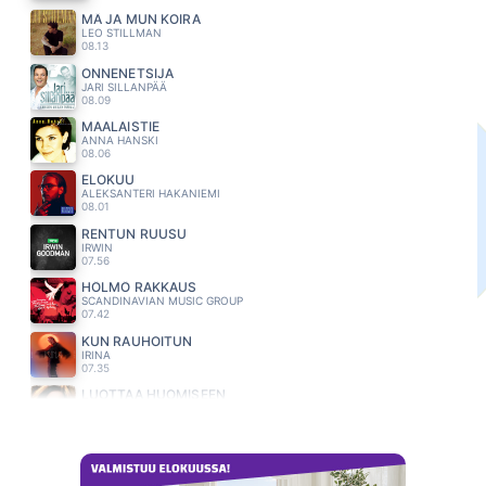
MÄ JA MUN KOIRA
LEO STILLMAN
08.13
ONNENETSIJA
JARI SILLANPÄÄ
08.09
MAALAISTIE
ANNA HANSKI
08.06
ELOKUU
ALEKSANTERI HAKANIEMI
08.01
RENTUN RUUSU
IRWIN
07.56
HÖLMÖ RAKKAUS
SCANDINAVIAN MUSIC GROUP
07.42
KUN RAUHOITUN
IRINA
07.35
LUOTTAA HUOMISEEN
ANNELI MATTILA
07.25
DAA DA DAA DA
SAMMY BABITZIN
07.19