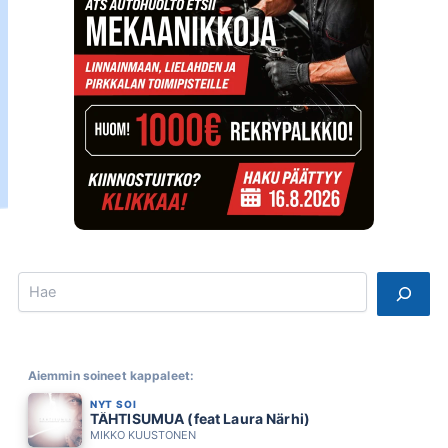
Search
Aiemmin soineet kappaleet:
NYT SOI
TÄHTISUMUA (feat Laura Närhi)
MIKKO KUUSTONEN