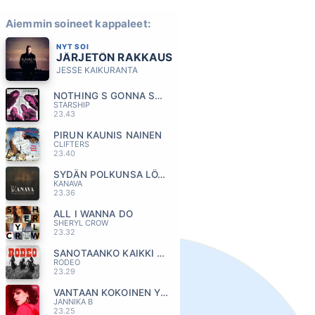
Aiemmin soineet kappaleet:
NYT SOI
JÄRJETÖN RAKKAUS
JESSE KAIKURANTA
NOTHING S GONNA STOP US NOW
STARSHIP
23.43
PIRUN KAUNIS NAINEN
CLIFTERS
23.40
SYDÄN POLKUNSA LÖYTÄÄ
KANAVA
23.36
ALL I WANNA DO
SHERYL CROW
23.32
SANOTAANKO KAIKKI SUORAAN
RODEO
23.29
VANTAAN KOKOINEN YKSINÄISYYS
JANNIKA B
23.25