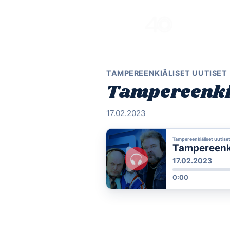
Skip
to
content
TAMPEREENKIÄLISET UUTISET
Tampereenkiäl
17.02.2023
Tampereenkiäliset uutise
Tampereenkiä
17.02.2023
0:00