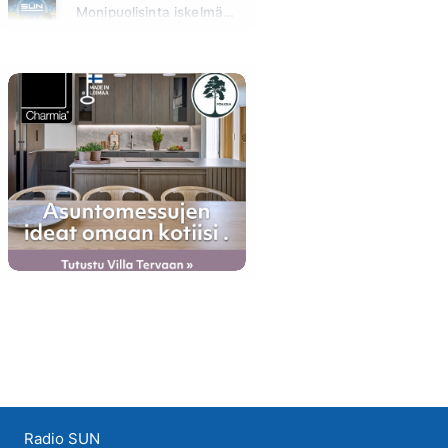
Monipuolisinta iskelmää ja parasta poppia
Huomenna klo 00:00 - 09:00
Radio SUN