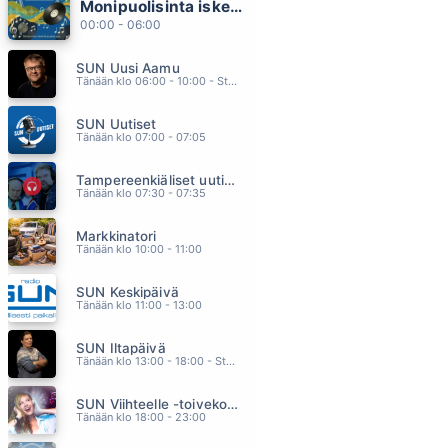
Monipuolisinta iskelmää ja parasta poppia
AUBERGE
00:00 - 06:00
CHRIS REA
22.47
SUN Uusi Aamu
JOS SUA EI HUOMENNA OIS
Tänään klo 06:00 - 10:00 - Studiossa: Kimmo Hoivassilta
ANTTI KETONEN
22.44
SUN Uutiset
A LITTLE LESS CONVERSATION
Tänään klo 07:00 - 07:05
ELVIS VS JXL
22.41
Tampereenkiäliset uutiset
SÄ VOITIT JO
Tänään klo 07:30 - 07:35
NELLI MATULA
22.38
Markkinatori
HYPPY TUNTEMATTOMAAN
Tänään klo 10:00 - 11:00
EIJA KANTOLA
22.34
SUN Keskipäivä
Tänään klo 11:00 - 13:00
SUN Iltapäivä
Tänään klo 13:00 - 18:00 - Studiossa: Kaisu Lämsä
SUN Viihteelle -toivekonsertti
Tänään klo 18:00 - 23:00