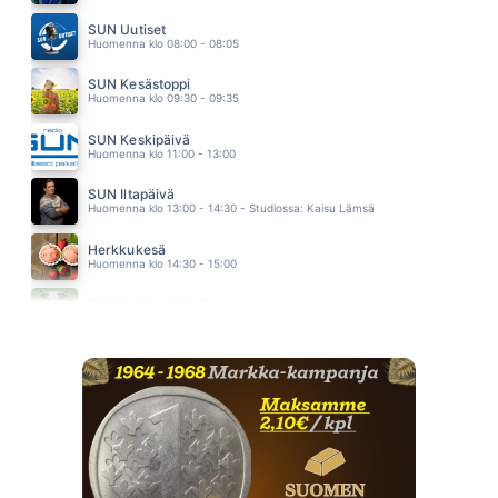
ALL BY MYSELF
ERIC CARMEN
SUN Uutiset
06.28
Huomenna klo 08:00 - 08:05
SUN Kesästoppi
Huomenna klo 09:30 - 09:35
SUN Keskipäivä
Huomenna klo 11:00 - 13:00
SUN Iltapäivä
Huomenna klo 13:00 - 14:30 - Studiossa: Kaisu Lämsä
Herkkukesä
Huomenna klo 14:30 - 15:00
Heinäpellon laidalla
Huomenna klo 15:00 - 16:00