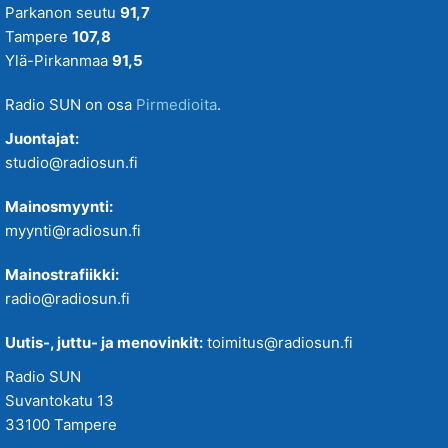
Parkanon seutu
91,7
Tampere
107,8
Ylä-Pirkanmaa
91,5
Radio SUN on osa
Pirmedioita
.
Juontajat:
studio@radiosun.fi
Mainosmyynti:
myynti@radiosun.fi
Mainostrafiikki:
radio@radiosun.fi
Uutis-, juttu- ja menovinkit:
toimitus@radiosun.fi
Radio SUN
Suvantokatu 13
33100 Tampere