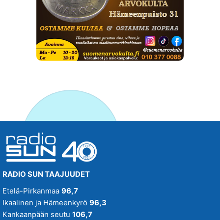
RADIO SUN TAAJUUDET
Etelä-Pirkanmaa
96,7
Ikaalinen ja Hämeenkyrö
96,3
Kankaanpään seutu
106,7