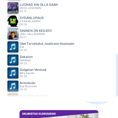
LUONAS KAI OLLA SAAN
JUICE LESKINEN
09.16
SYDÄNLUPAUS
J KARJALAINEN
09.08
SININEN ON KESÄYÖ
JOEL HALLIKAINEN
09.01
Olet Tervetullut Joukkoon Huonojen
Exit
09.00
Sekaisin
Habakuk
08.53
Golgatan Veressä
Mira Karola
08.49
Armolaulu
Esa Ruutunen
08.46
Pidä Minusta Kiinni
Matti ja Teppo
08.44
Saviruukku
Jippu
08.40