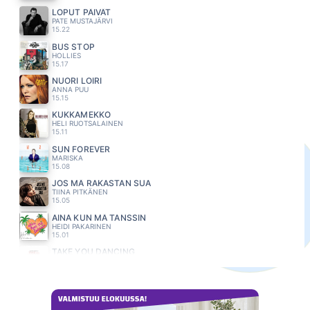
LOPUT PÄIVÄT
PATE MUSTAJÄRVI
15.22
BUS STOP
HOLLIES
15.17
NUORI LOIRI
ANNA PUU
15.15
KUKKAMEKKO
HELI RUOTSALAINEN
15.11
SUN FOREVER
MARISKA
15.08
JOS MÄ RAKASTAN SUA
TIINA PITKÄNEN
15.05
AINA KUN MÄ TANSSIN
HEIDI PAKARINEN
15.01
TAKE YOU DANCING
JASON DERULO
14.55
YOU RE A WOMAN
BAD BOYS BLUE
14.52