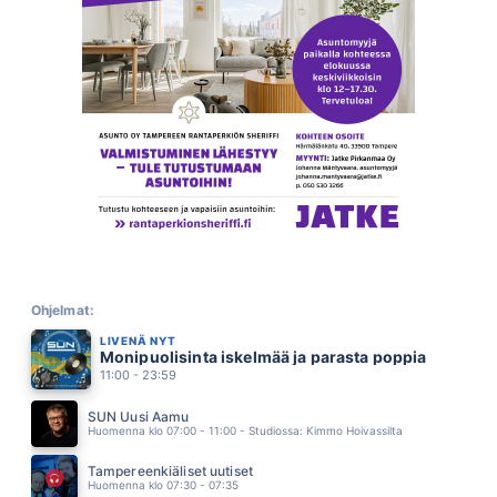
TUUT TUUT
EELI
14.48
SAMASE (feat. Mikael Gabriel)
SUVI TERÄSNISKA
14.42
PIENESTA KII
SAMULI EDELMANN
14.39
RAKASTATKO MUA VIELÄ
JONNE AARON
14.35
ELÄMÄ LUPAA MULLE
ELIAS KASKINEN & PAIVAN SANKARIT
14.31
TWO HEARTS
PHIL COLLINS
Ohjelmat:
14.27
LIVENÄ NYT
TAIVAS EI OO RAJANA
Monipuolisinta iskelmää ja parasta poppia
MIKKO HARJU
14.24
11:00 - 23:59
VOIDAAKS RIKKOO HILJAISUUS
ELLIMEI & KAUKUA
SUN Uusi Aamu
14.19
Huomenna klo 07:00 - 11:00 - Studiossa: Kimmo Hoivassilta
PELASTAJA
HAPPORADIO
Tampereenkiäliset uutiset
14.16
Huomenna klo 07:30 - 07:35