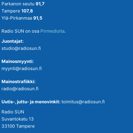
Parkanon seutu
91,7
Tampere
107,8
Ylä-Pirkanmaa
91,5
Radio SUN on osa
Pirmedioita
.
Juontajat:
studio@radiosun.fi
Mainosmyynti:
myynti@radiosun.fi
Mainostrafiikki:
radio@radiosun.fi
Uutis-, juttu- ja menovinkit:
toimitus@radiosun.fi
Radio SUN
Suvantokatu 13
33100 Tampere