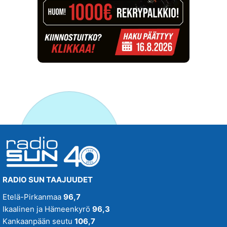
RADIO SUN TAAJUUDET
Etelä-Pirkanmaa
96,7
Ikaalinen ja Hämeenkyrö
96,3
Kankaanpään seutu
106,7