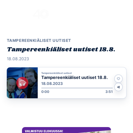
Skip
to
Menu
content
TAMPEREENKIÄLISET UUTISET
Tampereenkiäliset uutiset 18.8.
18.08.2023
Tampereenkiäliset uutiset
Tampereenkiäliset uutiset 18.8.
18.08.2023
0:00
3:51