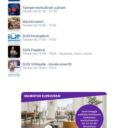
NOT IN LOVE
ENRIQUE IGLESIAS JA KELIS
Tampereenkiäliset uutiset
22.25
Tänään klo 07:30 - 07:35
Markkinatori
Tänään klo 10:00 - 11:00
SUN Keskipäivä
Tänään klo 11:00 - 13:00
SUN Iltapäivä
Tänään klo 13:00 - 18:00 - Studiossa: Kaisu Lämsä
SUN Viihteelle -toivekonsertti
Tänään klo 18:00 - 23:00
Monipuolisinta iskelmää ja parasta poppia
Huomenna klo 00:00 - 09:00