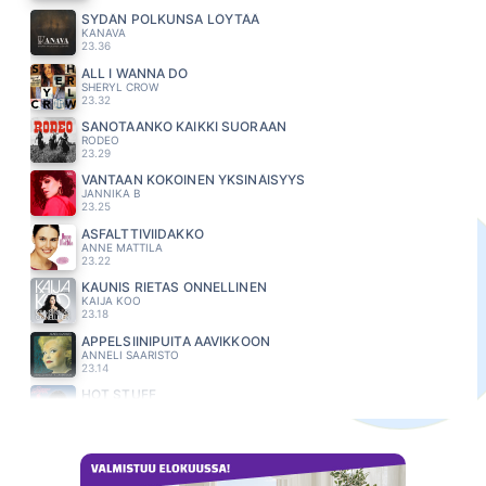
SYDÄN POLKUNSA LÖYTÄÄ
KANAVA
23.36
ALL I WANNA DO
SHERYL CROW
23.32
SANOTAANKO KAIKKI SUORAAN
RODEO
23.29
VANTAAN KOKOINEN YKSINÄISYYS
JANNIKA B
23.25
ASFALTTIVIIDAKKO
ANNE MATTILA
23.22
KAUNIS RIETAS ONNELLINEN
KAIJA KOO
23.18
APPELSIINIPUITA AAVIKKOON
ANNELI SAARISTO
23.14
HOT STUFF
DONNA SUMMER
23.11
KULKURIN ILTATÄHTI
IRINA
23.07