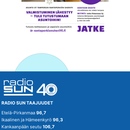
RADIO SUN TAAJUUDET
Etelä-Pirkanmaa
96,7
Ikaalinen ja Hämeenkyrö
96,3
Kankaanpään seutu
106,7