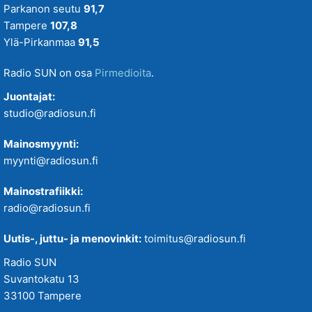
Parkanon seutu
91,7
Tampere
107,8
Ylä-Pirkanmaa
91,5
Radio SUN on osa
Pirmedioita
.
Juontajat:
studio@radiosun.fi
Mainosmyynti:
myynti@radiosun.fi
Mainostrafiikki:
radio@radiosun.fi
Uutis-, juttu- ja menovinkit:
toimitus@radiosun.fi
Radio SUN
Suvantokatu 13
33100 Tampere