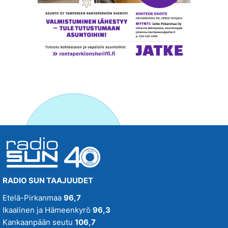
RADIO SUN TAAJUUDET
Etelä-Pirkanmaa
96,7
Ikaalinen ja Hämeenkyrö
96,3
Kankaanpään seutu
106,7