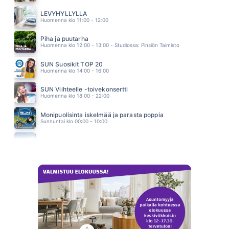
PIDÄN KII
JANI JA JETSETTERS
LEVYHYLLYLLÄ
12.42
Huomenna klo 11:00 - 12:00
Piha ja puutarha
Huomenna klo 12:00 - 13:00 - Studiossa: Pinsiön Taimisto
SUN Suosikit TOP 20
Huomenna klo 14:00 - 16:00
SUN Viihteelle -toivekonsertti
Huomenna klo 18:00 - 22:00
Monipuolisinta iskelmää ja parasta poppia
Sunnuntai klo 00:00 - 10:00
Jumalanpalvelus
Sunnuntai klo 10:00 - 11:00