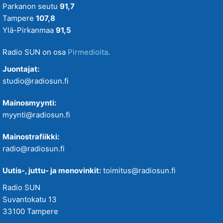
Parkanon seutu
91,7
Tampere
107,8
Ylä-Pirkanmaa
91,5
Radio SUN on osa
Pirmedioita
.
Juontajat:
studio@radiosun.fi
Mainosmyynti:
myynti@radiosun.fi
Mainostrafiikki:
radio@radiosun.fi
Uutis-, juttu- ja menovinkit:
toimitus@radiosun.fi
Radio SUN
Suvantokatu 13
33100 Tampere