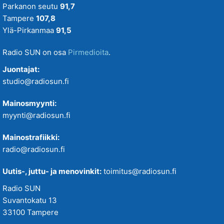
Parkanon seutu
91,7
Tampere
107,8
Ylä-Pirkanmaa
91,5
Radio SUN on osa
Pirmedioita
.
Juontajat:
studio@radiosun.fi
Mainosmyynti:
myynti@radiosun.fi
Mainostrafiikki:
radio@radiosun.fi
Uutis-, juttu- ja menovinkit:
toimitus@radiosun.fi
Radio SUN
Suvantokatu 13
33100 Tampere