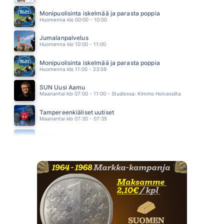
BROTHER LOUIE
MODERN TALKING
Monipuolisinta iskelmää ja parasta poppia
05.34
Huomenna klo 00:00 - 10:00
Jumalanpalvelus
Huomenna klo 10:00 - 11:00
Monipuolisinta iskelmää ja parasta poppia
Huomenna klo 11:00 - 23:59
SUN Uusi Aamu
Maanantai klo 07:00 - 11:00 - Studiossa: Kimmo Hoivassilta
Tampereenkiäliset uutiset
Maanantai klo 07:30 - 07:35
SUN Uutiset
Maanantai klo 08:00 - 08:05