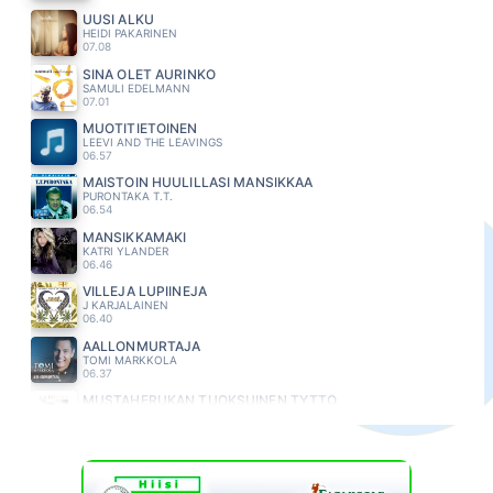
UUSI ALKU
HEIDI PAKARINEN
07.08
SINÄ OLET AURINKO
SAMULI EDELMANN
07.01
MUOTITIETOINEN
LEEVI AND THE LEAVINGS
06.57
MAISTOIN HUULILLASI MANSIKKAA
PURONTAKA T.T.
06.54
MANSIKKAMÄKI
KATRI YLANDER
06.46
VILLEJA LUPIINEJA
J KARJALAINEN
06.40
AALLONMURTAJA
TOMI MARKKOLA
06.37
MUSTAHERUKAN TUOKSUINEN TYTTÖ
LAURI TÄHKÄ
06.29
MUSTIKKAMAA
JUSSI MIKKOLA
06.21