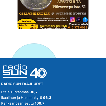
RADIO SUN TAAJUUDET
Etelä-Pirkanmaa
96,7
Ikaalinen ja Hämeenkyrö
96,3
Kankaanpään seutu
106,7