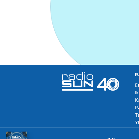
R
E
I
K
P
T
Y
R