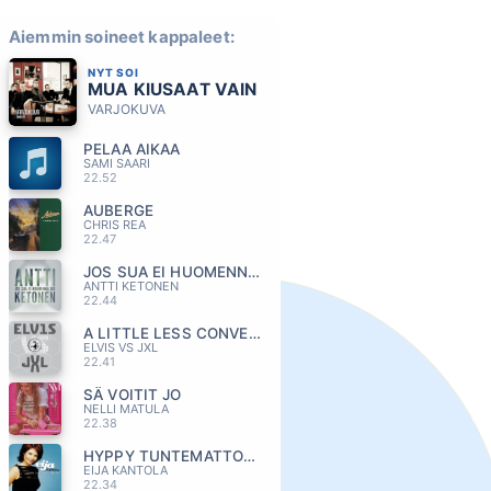
Aiemmin soineet kappaleet:
NYT SOI
MUA KIUSAAT VAIN
VARJOKUVA
PELAA AIKAA
SAMI SAARI
22.52
AUBERGE
CHRIS REA
22.47
JOS SUA EI HUOMENNA OIS
ANTTI KETONEN
22.44
A LITTLE LESS CONVERSATION
ELVIS VS JXL
22.41
SÄ VOITIT JO
NELLI MATULA
22.38
HYPPY TUNTEMATTOMAAN
EIJA KANTOLA
22.34