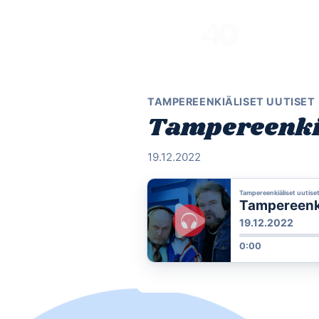
Skip
to
content
TAMPEREENKIÄLISET UUTISET
Tampereenkiäl
19.12.2022
Tampereenkiäliset uutise
Tampereenkiä
19.12.2022
0:00