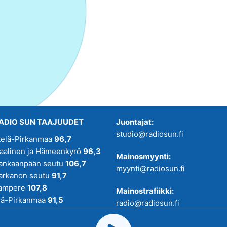
ADIO SUN TAAJUUDET
Juontajat:
studio@radiosun.fi
telä-Pirkanmaa
96,7
kaalinen ja Hämeenkyrö
96,3
Mainosmyynti:
ankaanpään seutu
106,7
myynti@radiosun.fi
arkanon seutu
91,7
ampere
107,8
Mainostrafiikki:
lä-Pirkanmaa
91,5
radio@radiosun.fi
adio SUN on osa
Pirmedioita
.
Uutis-, juttu- ja menovinkit: