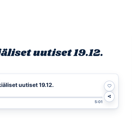
Etusivu
Ohjelmat
Osallistu
iset uutiset 19.12.
t
liset uutiset 19.12.
5:01