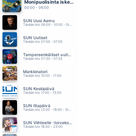
Monipuolisinta iskelmää ja parasta poppia
JOS VOISIT OLLA
00:00 - 06:00
PEKKA TIILIKAINEN & BEATMAKERS
22.01
SUN Uusi Aamu
SUN VAIN
Tänään klo 06:00 - 10:00 - Studiossa: Kimmo Hoivassilta
A AALLON RYTMIORKESTERI
21.57
SUN Uutiset
TULEE JOS ON TULLAKSEEN (feat. Freeman)
Tänään klo 07:00 - 07:05
SEPPO TAMMILEHTO
21.54
Tampereenkiäliset uutiset
BEST
Tänään klo 07:30 - 07:35
TINA TURNER
21.50
Markkinatori
PARATIISIIN
Tänään klo 10:00 - 11:00
MIKKO KUUSTONEN
21.46
SUN Keskipäivä
Tänään klo 11:00 - 13:00
SUN Iltapäivä
Tänään klo 13:00 - 18:00 - Studiossa: Kaisu Lämsä
SUN Viihteelle -toivekonsertti
Tänään klo 18:00 - 23:00