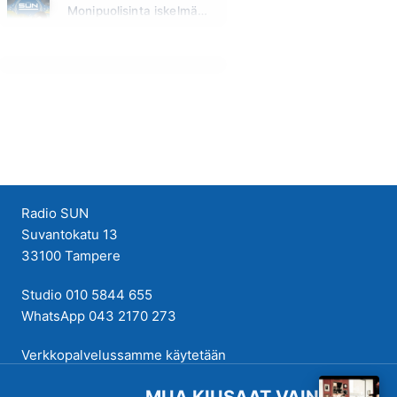
Monipuolisinta iskelmää ja parasta poppia
Huomenna klo 00:00 - 09:00
Radio SUN
Suvantokatu 13
33100 Tampere
Studio 010 5844 655
WhatsApp 043 2170 273
Verkkopalvelussamme käytetään
evästeitä käyttökokemuksen