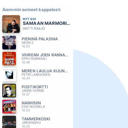
Aiemmin soineet kappaleet:
NYT SOI
SAMAAN MARMORIIN
ANTTI RAILIO
PIENINÄ PALASINA
NEON 2
16.53
VIHREAN JOEN RANNALLA
EPPU NORMAALI
16.48
MEREN LAULUA KUUNTELEN
PETRI LAAKSONEN
16.44
POSTIKORTTI
JANNE HURME
16.37
NAIMISIIN
ESSI WUORELA
16.33
TAMMERKOSKI
JÄRVENSIVU
16.28