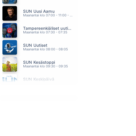
AUTIOTALO
SUN Uusi Aamu
DINGO
15.33
Maanantai klo 07:00 - 11:00 - Studiossa: Kimmo Hoivassilta
KATSON AUTIOTA HIEKKARANTAA
Tampereenkiäliset uutiset
KATRI HELENA
15.29
Maanantai klo 07:30 - 07:35
HAAVEMAA
SUN Uutiset
TAUSKI JA MILLER HELENA
15.18
Maanantai klo 08:00 - 08:05
MAAILMA ILMAN SUA
SUN Kesästoppi
EDU KETTUNEN
15.14
Maanantai klo 09:30 - 09:35
YLLÄSVALSSI
SUN Keskipäivä
SOUVARIT
15.10
Maanantai klo 11:00 - 13:00