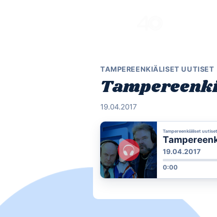
Skip
to
content
TAMPEREENKIÄLISET UUTISET
Tampereenkiä
19.04.2017
Tampereenkiäliset uutise
Tampereenkiä
19.04.2017
0:00