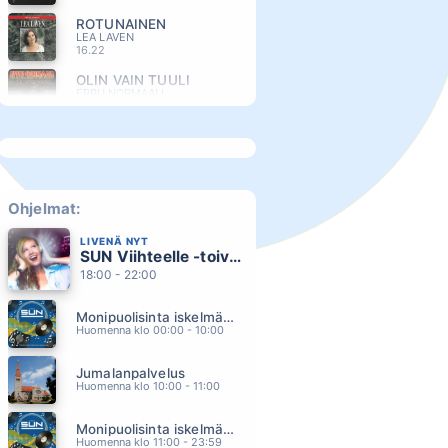
ROTUNAINEN
LEA LAVEN
16.22
OLIN VAIN TUULI
EPPU NORMAALI
16.13
SYTTYNYT SAMMUMAAN
ANI
16.09
COTTON EYE JOE
REDNEX
Ohjelmat:
16.02
LIVENÄ NYT
PIENTA UNELMAA
SUN Viihteelle -toivekonsertti
CHARLES PLOGMAN
15.56
18:00 - 22:00
ROMANSSI
Monipuolisinta iskelmää ja parasta poppia
JARKKO AHOLA
15.52
Huomenna klo 00:00 - 10:00
KOKO SUOMI TANSSII (feat. Komiat)
Jumalanpalvelus
PORTION BOYS
15.50
Huomenna klo 10:00 - 11:00
MONEY FOR NOTHING
Monipuolisinta iskelmää ja parasta poppia
DIRE STRAITS
15.38
Huomenna klo 11:00 - 23:59