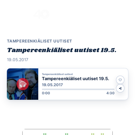
Skip
to
Menu
content
TAMPEREENKIÄLISET UUTISET
Tampereenkiäliset uutiset 19.5.
19.05.2017
Tampereenkiäliset uutiset
Tampereenkiäliset uutiset 19.5.
19.05.2017
0:00
4:30