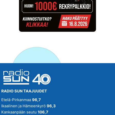
RADIO SUN TAAJUUDET
Etelä-Pirkanmaa
96,7
Ikaalinen ja Hämeenkyrö
96,3
Kankaanpään seutu
106,7