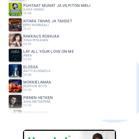
PUHTAAT MUNAT JA VILPITÖN MIELI
ILKKA VAINIO
15.08
KITARA TAIVAS JA TAHDET
EPPU NORMAALI
15.01
RAKKAUS ROIHUAA
TIINA PITKANEN
14.55
LAY ALL YOUR LOVE ON ME
ABBA
14.50
ELOSSA
ANTTI KLEEMOLA
14.46
MÖKKIELÄMÄÄ
PORTION BOYS
14.40
PIENEN HETKEN
JUHA METSÄPERÄ
14.30
PERHOSKESA
EIJA KANTOLA
14.24
IHMISELTÄ IHMISELLE
OLLI HALONEN
14.13