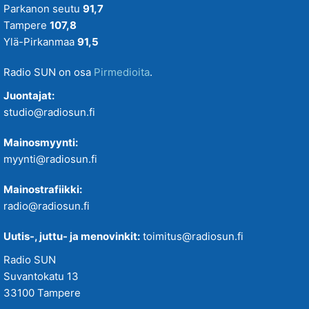
Parkanon seutu
91,7
Tampere
107,8
Ylä-Pirkanmaa
91,5
Radio SUN on osa
Pirmedioita
.
Juontajat:
studio@radiosun.fi
Mainosmyynti:
myynti@radiosun.fi
Mainostrafiikki:
radio@radiosun.fi
Uutis-, juttu- ja menovinkit:
toimitus@radiosun.fi
Radio SUN
Suvantokatu 13
33100 Tampere