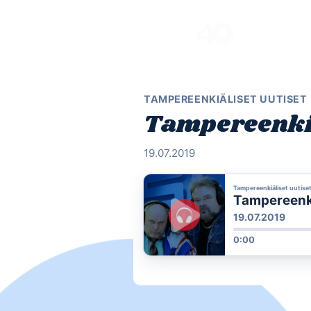
Skip
to
content
TAMPEREENKIÄLISET UUTISET
Tampereenkiä
19.07.2019
Tampereenkiäliset uutise
Tampereenkiä
19.07.2019
0:00