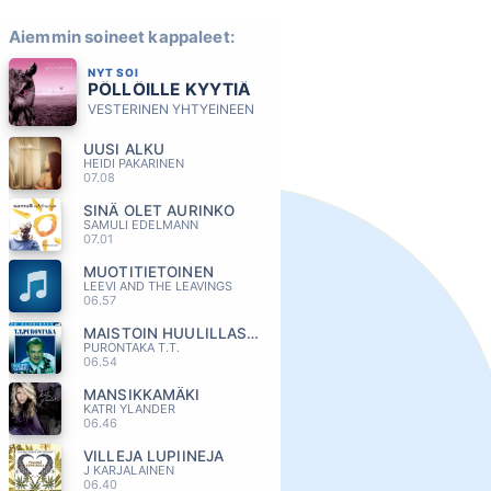
Aiemmin soineet kappaleet:
NYT SOI
PÖLLÖILLE KYYTIÄ
VESTERINEN YHTYEINEEN
UUSI ALKU
HEIDI PAKARINEN
07.08
SINÄ OLET AURINKO
SAMULI EDELMANN
07.01
MUOTITIETOINEN
LEEVI AND THE LEAVINGS
06.57
MAISTOIN HUULILLASI MANSIKKAA
PURONTAKA T.T.
06.54
MANSIKKAMÄKI
KATRI YLANDER
06.46
VILLEJA LUPIINEJA
J KARJALAINEN
06.40