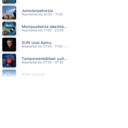
PORQUE TE VAS
Jumalanpalvelus
JEANETTE
05.51
Huomenna klo 10:00 - 11:00
PÄÄTYYN ASTI
Monipuolisinta iskelmää ja parasta poppia
FINLANDERS
05.47
Huomenna klo 11:00 - 23:59
VIILEÄ KÄSI MUTTA LÄMMIN SYDÄN
SUN Uusi Aamu
SEPPO TAMMILEHTO
05.42
Maanantai klo 07:00 - 11:00 - Studiossa: Kimmo Hoivassilta
MUISTAN KESÄN
Tampereenkiäliset uutiset
AGENTS
05.38
Maanantai klo 07:30 - 07:35
BROTHER LOUIE
SUN Uutiset
MODERN TALKING
05.34
Maanantai klo 08:00 - 08:05