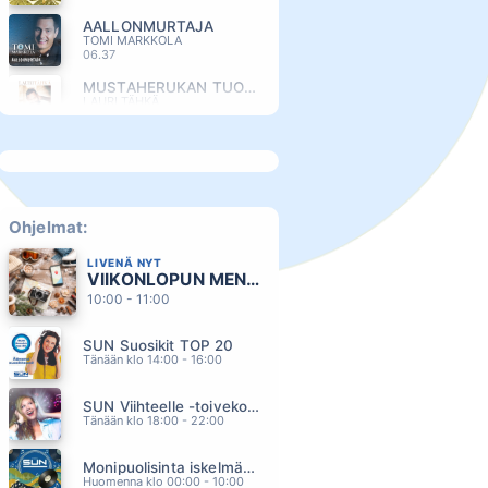
AALLONMURTAJA
TOMI MARKKOLA
06.37
MUSTAHERUKAN TUOKSUINEN TYTTÖ
LAURI TÄHKÄ
06.29
MUSTIKKAMAA
JUSSI MIKKOLA
06.21
KOIVUT JA MARJAPENSAAT
RIKI SORSA
Ohjelmat:
06.15
LIVENÄ NYT
MARJANPOIMIJA
VIIKONLOPUN MENOVINKIT
HURMA
06.08
10:00 - 11:00
MANSIKKAA JA VALKOAPILAA
SUN Suosikit TOP 20
NELJÄNSUORA
06.01
Tänään klo 14:00 - 16:00
RAKKAUSKIRJEITA
SUN Viihteelle -toivekonsertti
A AALLON RYTMIORKESTERI
05.58
Tänään klo 18:00 - 22:00
LÖYDÄN SINUT UUDESTAAN
Monipuolisinta iskelmää ja parasta poppia
ANNA PUU
05.54
Huomenna klo 00:00 - 10:00