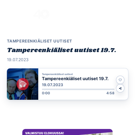
Skip
to
Menu
content
TAMPEREENKIÄLISET UUTISET
Tampereenkiäliset uutiset 19.7.
19.07.2023
Tampereenkiäliset uutiset
Tampereenkiäliset uutiset 19.7.
19.07.2023
0:00
4:58