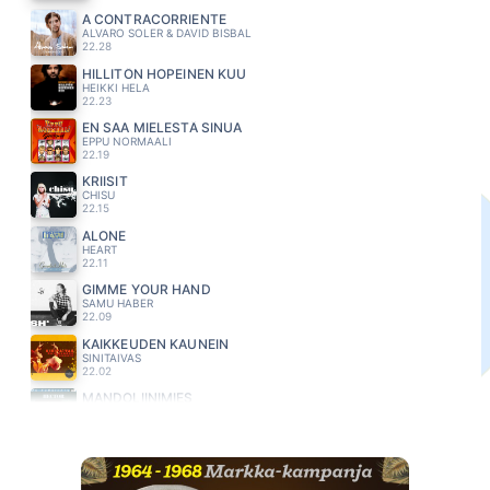
A CONTRACORRIENTE
ALVARO SOLER & DAVID BISBAL
22.28
HILLITÖN HOPEINEN KUU
HEIKKI HELA
22.23
EN SAA MIELESTÄ SINUA
EPPU NORMAALI
22.19
KRIISIT
CHISU
22.15
ALONE
HEART
22.11
GIMME YOUR HAND
SAMU HABER
22.09
KAIKKEUDEN KAUNEIN
SINITAIVAS
22.02
MANDOLIINIMIES
HECTOR
21.58
KATO MITÄ SÄ TEIT
RESSU REDFORD
21.54