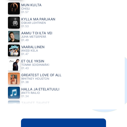
MUN KULTA
CHISU
01.57
KYLLÄ MÄ PÄRJÄÄN
OSKAR LEHTINEN
01.53
AAMU TOI ILTA VEI
JUHA METSÄPERÄ
01.49
VAARALLINEN
ANSSI KELA
01.47
ET OLE YKSIN
TOMMI SOIDINMÄKI
01.43
GREATEST LOVE OF ALL
WHITNEY HOUSTON
01.38
HALLA JA ETELÄTUULI
ANTTI RAILIO
01.34
TÄHDET TÄHDET
RAULI BADDING SOMERJOKI
01.31
WHEN A MAN LOVES A WOMAN
BOLTON MICHAEL
01.27