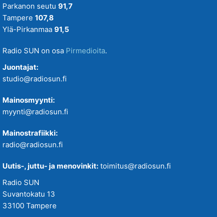
Parkanon seutu
91,7
Tampere
107,8
Ylä-Pirkanmaa
91,5
Radio SUN on osa
Pirmedioita
.
Juontajat:
studio@radiosun.fi
Mainosmyynti:
myynti@radiosun.fi
Mainostrafiikki:
radio@radiosun.fi
Uutis-, juttu- ja menovinkit:
toimitus@radiosun.fi
Radio SUN
Suvantokatu 13
33100 Tampere