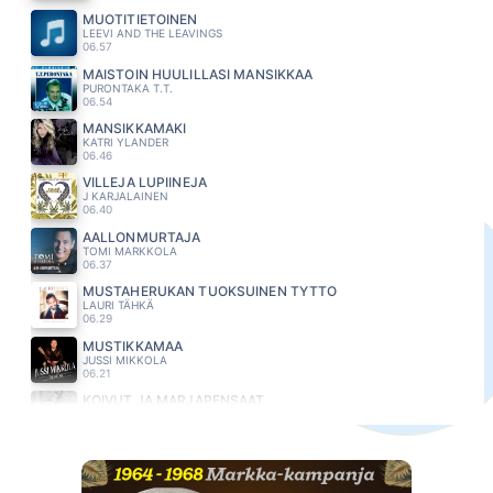
MUOTITIETOINEN
LEEVI AND THE LEAVINGS
06.57
MAISTOIN HUULILLASI MANSIKKAA
PURONTAKA T.T.
06.54
MANSIKKAMÄKI
KATRI YLANDER
06.46
VILLEJA LUPIINEJA
J KARJALAINEN
06.40
AALLONMURTAJA
TOMI MARKKOLA
06.37
MUSTAHERUKAN TUOKSUINEN TYTTÖ
LAURI TÄHKÄ
06.29
MUSTIKKAMAA
JUSSI MIKKOLA
06.21
KOIVUT JA MARJAPENSAAT
RIKI SORSA
06.15
MARJANPOIMIJA
HURMA
06.08