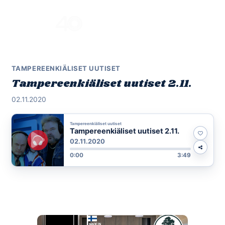
Skip
to
Menu
content
TAMPEREENKIÄLISET UUTISET
Tampereenkiäliset uutiset 2.11.
02.11.2020
Tampereenkiäliset uutiset
Tampereenkiäliset uutiset 2.11.
02.11.2020
0:00
3:49