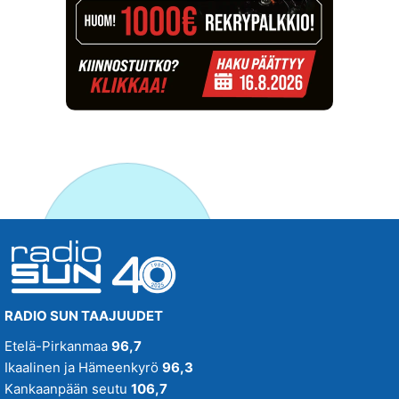
RADIO SUN TAAJUUDET
Etelä-Pirkanmaa
96,7
Ikaalinen ja Hämeenkyrö
96,3
Kankaanpään seutu
106,7