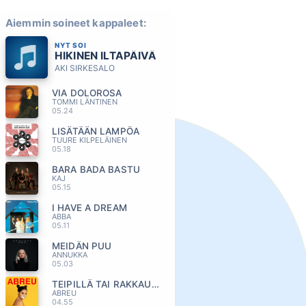
Aiemmin soineet kappaleet:
NYT SOI
HIKINEN ILTAPÄIVÄ
AKI SIRKESALO
VIA DOLOROSA
TOMMI LÄNTINEN
05.24
LISÄTÄÄN LAMPÖA
TUURE KILPELÄINEN
05.18
BARA BADA BASTU
KAJ
05.15
I HAVE A DREAM
ABBA
05.11
MEIDÄN PUU
ANNUKKA
05.03
TEIPILLÄ TAI RAKKAUDELLA
ABREU
04.55