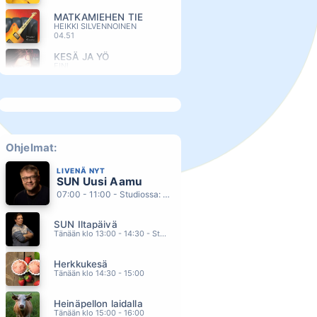
MATKAMIEHEN TIE
HEIKKI SILVENNOINEN
04.51
KESÄ JA YÖ
EINI
04.46
SURU TEKI TAAS KODIN SUN SISÄÄN
IKUINENKESÄ
04.43
KYYNELII
EVELINA
Ohjelmat:
04.36
LIVENÄ NYT
VOIDAAKS RIKKOO HILJAISUUS
SUN Uusi Aamu
ELLIMEI & KAUKUA
04.27
07:00 - 11:00 - Studiossa: Kimmo Hoivassilta
ELÄMÄNI MIES
SUN Iltapäivä
SARI HELLSTEN
04.24
Tänään klo 13:00 - 14:30 - Studiossa: Kaisu Lämsä
RITORNARE A BALLARE
Herkkukesä
EROS RAMAZZOTTI
04.19
Tänään klo 14:30 - 15:00
LIHAA JA PERUNAA
Heinäpellon laidalla
POPEDA
04.15
Tänään klo 15:00 - 16:00