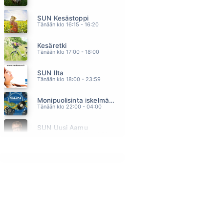
KUKA KEKSI RAKKAUDEN
SUN Kesästoppi
KAIJA KOO
04.12
Tänään klo 16:15 - 16:20
MUUTKIN MOKAA
Kesäretki
PAULI HANHINIEMI
04.09
Tänään klo 17:00 - 18:00
SILMÄT KIINNI
SUN Ilta
LAURA VOUTILAINEN
04.03
Tänään klo 18:00 - 23:59
SHOOP SHOOP SONG ITS IN HIS KISS
Monipuolisinta iskelmää ja parasta poppia
CHER
03.56
Tänään klo 22:00 - 04:00
VAIN SINÄ JA MINÄ
SUN Uusi Aamu
ANNE MATTILA
03.53
Huomenna klo 07:00 - 11:00 - Studiossa: Kimmo Hoivassilta