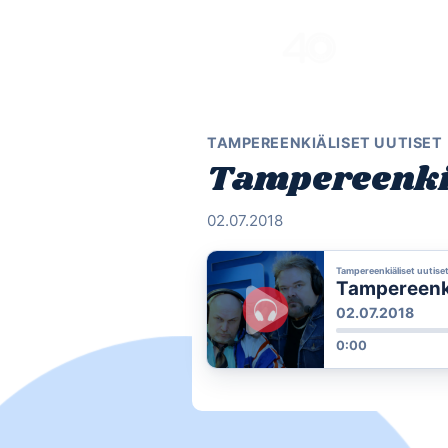
Skip
to
content
TAMPEREENKIÄLISET UUTISET
Tampereenkiä
02.07.2018
Tampereenkiäliset uutise
Tampereenkiä
02.07.2018
0:00