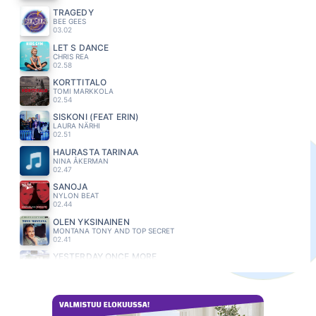
TRAGEDY
BEE GEES
03.02
LET S DANCE
CHRIS REA
02.58
KORTTITALO
TOMI MARKKOLA
02.54
SISKONI (FEAT ERIN)
LAURA NÄRHI
02.51
HAURASTA TARINAA
NINA ÅKERMAN
02.47
SANOJA
NYLON BEAT
02.44
OLEN YKSINAINEN
MONTANA TONY AND TOP SECRET
02.41
YESTERDAY ONCE MORE
CARPENTERS
02.37
TORNADO
EVELINA
02.33