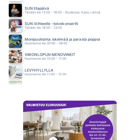
KANARIANLINTU
KAIJA KOO
SUN Iltapäivä
01.55
Tänään klo 13:00 - 18:00 - Studiossa: Kaisu Lämsä
SUN Viihteelle -toivekonsertti
Tänään klo 18:00 - 23:00
Monipuolisinta iskelmää ja parasta poppia
Huomenna klo 00:00 - 09:00
VIIKONLOPUN MENOVINKIT
Huomenna klo 10:00 - 11:00
LEVYHYLLYLLÄ
Huomenna klo 11:00 - 12:00
Piha ja puutarha
Huomenna klo 12:00 - 13:00 - Studiossa: Pinsiön Taimisto