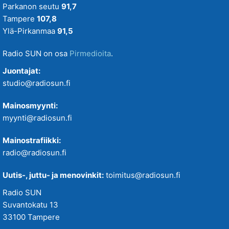
Parkanon seutu
91,7
Tampere
107,8
Ylä-Pirkanmaa
91,5
Radio SUN on osa
Pirmedioita
.
Juontajat:
studio@radiosun.fi
Mainosmyynti:
myynti@radiosun.fi
Mainostrafiikki:
radio@radiosun.fi
Uutis-, juttu- ja menovinkit:
toimitus@radiosun.fi
Radio SUN
Suvantokatu 13
33100 Tampere