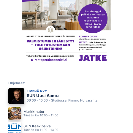
KAKSI LENSI YLI KAENPESAN
FREEMAN
02.29
HETKEKSI
YOUNGHEARTED
02.25
RAKKAUDEN RIKOLLINEN
PASI VAINIONPERÄ
02.22
PISTOKEIKKA KALAJOELLE
ARTTU WISKARI
02.17
BABE
TAKE THAT
02.13
KAIKKI MIHIN OOT TOTTUNUT
TUURE KILPELÄINEN
Ohjelmat:
02.10
LIVENÄ NYT
HILJAA HUOKAA YO
SUN Uusi Aamu
ANNA ERIKSSON
02.06
06:00 - 10:00 - Studiossa: Kimmo Hoivassilta
MARIA MARIA
SANTANA
Markkinatori
02.02
Tänään klo 10:00 - 11:00
SULJE SUN SILMÄT
DISCO
SUN Keskipäivä
01.58
Tänään klo 11:00 - 13:00