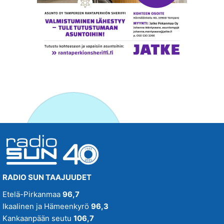
RADIO SUN TAAJUUDET
Etelä-Pirkanmaa
96,7
Ikaalinen ja Hämeenkyrö
96,3
Kankaanpään seutu
106,7