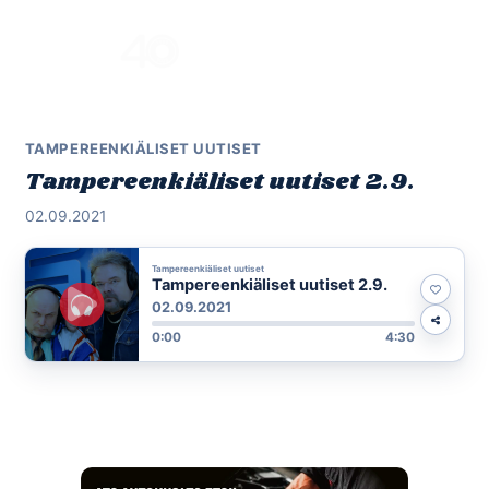
Skip
to
Menu
content
TAMPEREENKIÄLISET UUTISET
Tampereenkiäliset uutiset 2.9.
02.09.2021
Tampereenkiäliset uutiset
Tampereenkiäliset uutiset 2.9.
02.09.2021
0:00
4:30