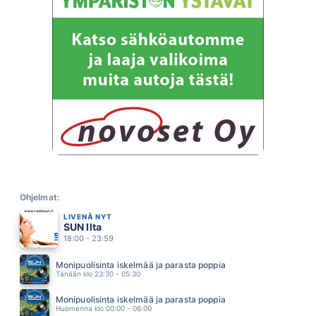
LOVE REALLY HURTS WITHOUT YOU
BILLY OCEAN
15.41
MINÄ
KYMPPILINJA
15.37
JOS VOIT TULE LUO
KARI TAPIO
15.32
MÄ EN MUUTU MIKSIKÄÄN
PATE MUSTAJÄRVI
15.29
IL MIO GIORNO PREFERITO
EROS RAMAZZOTTI
15.25
SINÄ KESÄNÄ
NELJÄNSUORA
Ohjelmat:
15.19
LIVENÄ NYT
DO YOU REALLY WANT TO HURT ME
SUN Ilta
CULTURE CLUB
15.15
18:00 - 23:59
KAROLIINA
PAUL ELIAS
Monipuolisinta iskelmää ja parasta poppia
15.11
Tänään klo 23:30 - 05:30
POKKA
IRINA
Monipuolisinta iskelmää ja parasta poppia
15.06
Huomenna klo 00:00 - 06:00