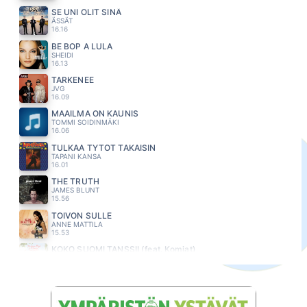
SE UNI OLIT SINÄ
ÄSSÄT
16.16
BE BOP A LULA
SHEIDI
16.13
TARKENEE
JVG
16.09
MAAILMA ON KAUNIS
TOMMI SOIDINMÄKI
16.06
TULKAA TYTÖT TAKAISIN
TAPANI KANSA
16.01
THE TRUTH
JAMES BLUNT
15.56
TOIVON SULLE
ANNE MATTILA
15.53
KOKO SUOMI TANSSII (feat. Komiat)
PORTION BOYS
15.50
KOKO MAAILMAIN
ANTTI TOIVOLA
15.46