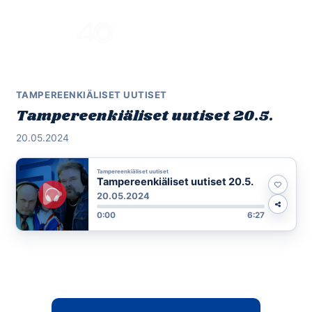
Skip
to
Menu
content
TAMPEREENKIÄLISET UUTISET
Tampereenkiäliset uutiset 20.5.
20.05.2024
Tampereenkiäliset uutiset
Tampereenkiäliset uutiset 20.5.
20.05.2024
0:00
6:27