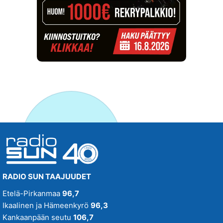
RADIO SUN TAAJUUDET
Etelä-Pirkanmaa
96,7
Ikaalinen ja Hämeenkyrö
96,3
Kankaanpään seutu
106,7