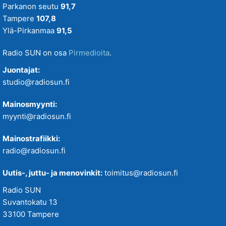
Parkanon seutu
91,7
Tampere
107,8
Ylä-Pirkanmaa
91,5
Radio SUN on osa
Pirmedioita
.
Juontajat:
studio@radiosun.fi
Mainosmyynti:
myynti@radiosun.fi
Mainostrafiikki:
radio@radiosun.fi
Uutis-, juttu- ja menovinkit:
toimitus@radiosun.fi
Radio SUN
Suvantokatu 13
33100 Tampere