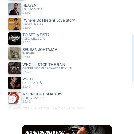
HEAVEN
CALUM SCOTT
23.03
(Where Do I Begin) Love Story
Shirley Bassey
23.00
TOISET MEISTÄ
PEPE WILLBERG
22.55
SEURAA JOHTAJAA
TAIKAPEILI
22.51
WHO LL STOP THE RAIN
CREEDENCE CLEARWATER REVIVAL
22.49
POLTE
LAURI TÄHKÄ
22.45
MOONLIGHT SHADOW
REILLY MAGGIE
22.42
OTA MINUT TÄLLAISENA KUIN OON
ANNA PUU
22.38
MELKEIN HALVAANNUIN
YÖLINTU
22.35