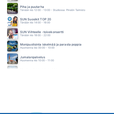
POWER OF LOVE
HUEY LEWIS AND THE NEWS
Piha ja puutarha
21.51
Tänään klo 12:00 - 13:00 - Studiossa: Pinsiön Taimisto
SUN Suosikit TOP 20
Tänään klo 14:00 - 16:00
SUN Viihteelle -toivekonsertti
Tänään klo 18:00 - 22:00
Monipuolisinta iskelmää ja parasta poppia
Huomenna klo 00:00 - 10:00
Jumalanpalvelus
Huomenna klo 10:00 - 11:00
Monipuolisinta iskelmää ja parasta poppia
Huomenna klo 11:00 - 23:59