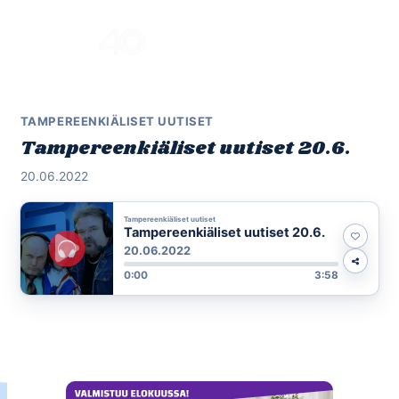
Skip
to
Menu
content
TAMPEREENKIÄLISET UUTISET
Tampereenkiäliset uutiset 20.6.
20.06.2022
Tampereenkiäliset uutiset
Tampereenkiäliset uutiset 20.6.
20.06.2022
0:00
3:58