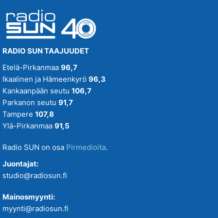
RADIO SUN TAAJUUDET
Etelä-Pirkanmaa
96,7
Ikaalinen ja Hämeenkyrö
96,3
Kankaanpään seutu
106,7
Parkanon seutu
91,7
Tampere
107,8
Ylä-Pirkanmaa
91,5
Radio SUN on osa
Pirmedioita
.
Juontajat:
studio@radiosun.fi
Mainosmyynti:
myynti@radiosun.fi