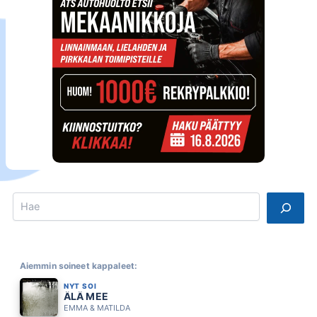
Search
Aiemmin soineet kappaleet:
NYT SOI
ÄLÄ MEE
EMMA & MATILDA