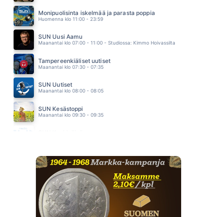
VIELA YKSI ELAMA
ANNE MATTILA
Monipuolisinta iskelmää ja parasta poppia
10.58
Huomenna klo 11:00 - 23:59
SUN Uusi Aamu
Maanantai klo 07:00 - 11:00 - Studiossa: Kimmo Hoivassilta
Tampereenkiäliset uutiset
Maanantai klo 07:30 - 07:35
SUN Uutiset
Maanantai klo 08:00 - 08:05
SUN Kesästoppi
Maanantai klo 09:30 - 09:35
SUN Keskipäivä
Maanantai klo 11:00 - 13:00