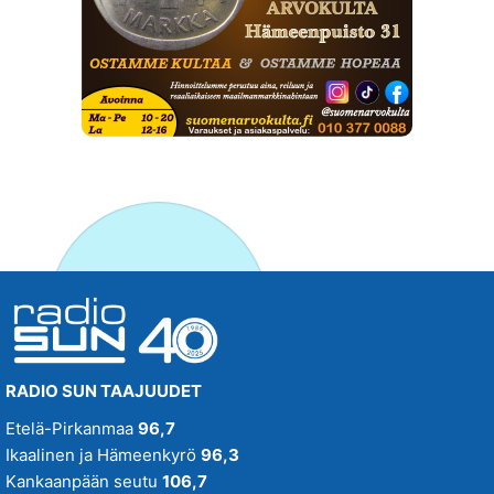
RADIO SUN TAAJUUDET
Etelä-Pirkanmaa
96,7
Ikaalinen ja Hämeenkyrö
96,3
Kankaanpään seutu
106,7