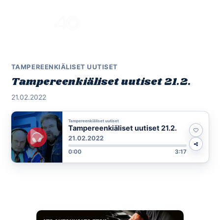
Skip
to
Menu
content
TAMPEREENKIÄLISET UUTISET
Tampereenkiäliset uutiset 21.2.
21.02.2022
Tampereenkiäliset uutiset
Tampereenkiäliset uutiset 21.2.
21.02.2022
0:00
3:17