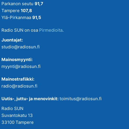
Parkanon seutu
91,7
Tampere
107,8
Ylä-Pirkanmaa
91,5
Radio SUN on osa
Pirmedioita
.
Juontajat:
studio@radiosun.fi
Mainosmyynti:
myynti@radiosun.fi
Mainostrafiikki:
radio@radiosun.fi
Uutis-, juttu- ja menovinkit:
toimitus@radiosun.fi
Radio SUN
Suvantokatu 13
33100 Tampere