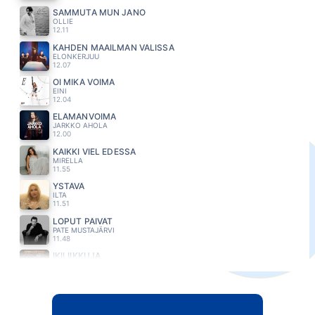
SAMMUTA MUN JANO
OLLIE
12.11
KAHDEN MAAILMAN VÄLISSÄ
ELONKERJUU
12.07
OI MIKÄ VOIMA
EINI
12.04
ELÄMÄNVOIMA
JARKKO AHOLA
12.00
KAIKKI VIEL EDESSÄ
MIRELLA
11.55
YSTÄVÄ
ILTA
11.51
LOPUT PÄIVÄT
PATE MUSTAJÄRVI
11.48
IKILIIKKUJA
TOMMI LÄNTINEN
11.43
HERKKISTEN LIIGA
VIIVI
11.39