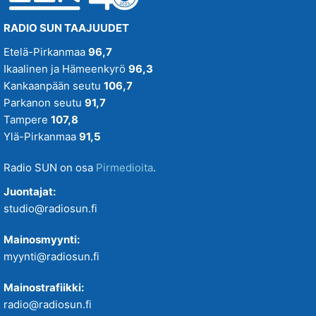
RADIO SUN TAAJUUDET
Etelä-Pirkanmaa
96,7
Ikaalinen ja Hämeenkyrö
96,3
Kankaanpään seutu
106,7
Parkanon seutu
91,7
Tampere
107,8
Ylä-Pirkanmaa
91,5
Radio SUN on osa
Pirmedioita
.
Juontajat:
studio@radiosun.fi
Mainosmyynti:
myynti@radiosun.fi
Mainostrafiikki:
radio@radiosun.fi