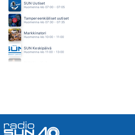
SUN Uutiset
SINÄ MINUSSA
Huomenna klo 07:00 - 07:05
ANTTI RAISKI
11.56
Tampereenkiäliset uutiset
Huomenna klo 07:30 - 07:35
Markkinatori
Huomenna klo 10:00 - 11:00
SUN Keskipäivä
Huomenna klo 11:00 - 13:00
SUN Iltapäivä
Huomenna klo 13:00 - 18:00 - Studiossa: Kaisu Lämsä