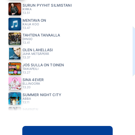
SURUN PYYHIT SILMISTÄNI
KIRKA
13.51
MENTÄVÄ ON
KAIJA KOO
13.47
TÄHTENÄ TAIVAALLA
DINGO
13.41
OLEN LÄHELLÄSI
JUHA METSÄPERÄ
13.37
JOS SULLA ON TOINEN
TAIKAPEILI
13.27
SINÄ 4EVER
ELLINOORA
13.20
SUMMER NIGHT CITY
ABBA
13.11
IHMINEN
ANNE MATTILA
13.07
LIEKKI
MARISKA
13.03