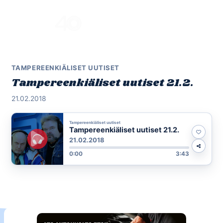
Skip
to
Menu
content
TAMPEREENKIÄLISET UUTISET
Tampereenkiäliset uutiset 21.2.
21.02.2018
Tampereenkiäliset uutiset
Tampereenkiäliset uutiset 21.2.
21.02.2018
0:00
3:43