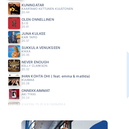
KUNINGATAR
KAARTAMO KETTUNEN KUUSTONEN
20.44
OLEN ONNELLINEN
S.I.G
20.41
JUNA KULKEE
KARI TAPIO
20.37
SUKKULA VENUKSEEN
KIKKA
20.35
NEVER ENOUGH
KELLY CLARKSON
20.32
IHAN KOHTA OHI ( feat. emma & matilda)
KUUMAA
20.28
ONNEKKAIMMAT
AKI TYKKI
20.24
KAKSIN OLIS KAUNIIMPAA
KOMIAT
20.20
POPEDA
ERIN
20.17