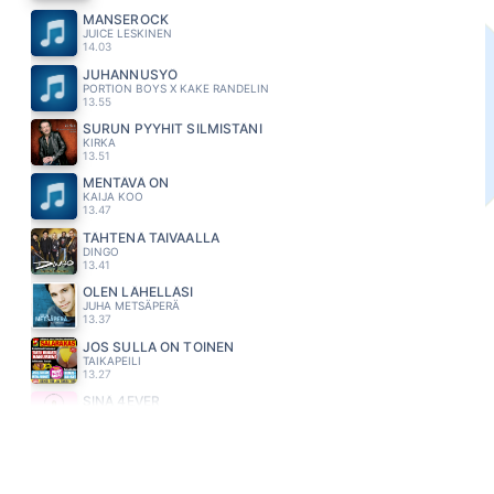
MANSEROCK
JUICE LESKINEN
14.03
JUHANNUSYÖ
PORTION BOYS X KAKE RANDELIN
13.55
SURUN PYYHIT SILMISTÄNI
KIRKA
13.51
MENTÄVÄ ON
KAIJA KOO
13.47
TÄHTENÄ TAIVAALLA
DINGO
13.41
OLEN LÄHELLÄSI
JUHA METSÄPERÄ
13.37
JOS SULLA ON TOINEN
TAIKAPEILI
13.27
SINÄ 4EVER
ELLINOORA
13.20
SUMMER NIGHT CITY
ABBA
13.11