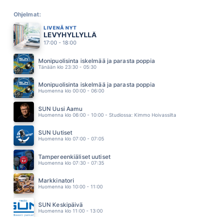
IHMINEN
ANNE MATTILA
Ohjelmat:
13.07
LIVENÄ NYT
LIEKKI
LEVYHYLLYLLÄ
MARISKA
17:00 - 18:00
13.03
VUOROLLAAN
Monipuolisinta iskelmää ja parasta poppia
KATRI YLANDER
Tänään klo 23:30 - 05:30
12.55
AARRE
Monipuolisinta iskelmää ja parasta poppia
ULTRA BRA
Huomenna klo 00:00 - 06:00
12.51
HALUAN SUT
SUN Uusi Aamu
SAIJA TUUPANEN
Huomenna klo 06:00 - 10:00 - Studiossa: Kimmo Hoivassilta
12.40
SAMAAN AIKAAN TOISAALLA
SUN Uutiset
JUHA TAPIO
Huomenna klo 07:00 - 07:05
12.34
JOHNNY & MARY
Tampereenkiäliset uutiset
ROPERT PALMER
Huomenna klo 07:30 - 07:35
12.27
MYSTEERI
Markkinatori
CHISU
Huomenna klo 10:00 - 11:00
12.20
P.S. VIELÄKIN
SUN Keskipäivä
OLLIE
Huomenna klo 11:00 - 13:00
12.14