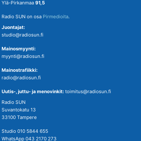
Ylä-Pirkanmaa
91,5
Radio SUN on osa
Pirmedioita
.
Juontajat:
studio@radiosun.fi
Mainosmyynti:
myynti@radiosun.fi
Mainostrafiikki:
radio@radiosun.fi
Uutis-, juttu- ja menovinkit:
toimitus@radiosun.fi
Radio SUN
Suvantokatu 13
33100 Tampere
Studio 010 5844 655
WhatsApp 043 2170 273