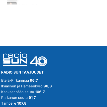
KEVÄT JA MINÄ (2025)
SUN Iltapäivä
TOMMI LÄNTINEN
Huomenna klo 13:00 - 18:00 - Studiossa: Kaisu Lämsä
12.08
RADIO SUN TAAJUUDET
Etelä-Pirkanmaa
96,7
Ikaalinen ja Hämeenkyrö
96,3
Kankaanpään seutu
106,7
Parkanon seutu
91,7
Tampere
107,8