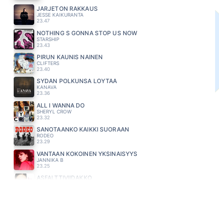
JÄRJETÖN RAKKAUS
JESSE KAIKURANTA
23.47
NOTHING S GONNA STOP US NOW
STARSHIP
23.43
PIRUN KAUNIS NAINEN
CLIFTERS
23.40
SYDÄN POLKUNSA LÖYTÄÄ
KANAVA
23.36
ALL I WANNA DO
SHERYL CROW
23.32
SANOTAANKO KAIKKI SUORAAN
RODEO
23.29
VANTAAN KOKOINEN YKSINÄISYYS
JANNIKA B
23.25
ASFALTTIVIIDAKKO
ANNE MATTILA
23.22
KAUNIS RIETAS ONNELLINEN
KAIJA KOO
23.18