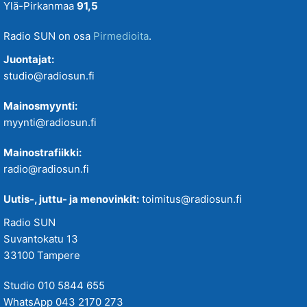
Ylä-Pirkanmaa
91,5
Radio SUN on osa
Pirmedioita
.
Juontajat:
studio@radiosun.fi
Mainosmyynti:
myynti@radiosun.fi
Mainostrafiikki:
radio@radiosun.fi
Uutis-, juttu- ja menovinkit:
toimitus@radiosun.fi
Radio SUN
Suvantokatu 13
33100 Tampere
Studio 010 5844 655
WhatsApp 043 2170 273