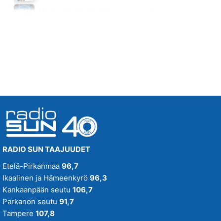
SÄ VOITIT JO
Monipuolisinta iskelmää ja parasta poppia
NELLI MATULA
Huomenna klo 00:00 - 09:00
22.38
RADIO SUN TAAJUUDET
Etelä-Pirkanmaa
96,7
Ikaalinen ja Hämeenkyrö
96,3
Kankaanpään seutu
106,7
Parkanon seutu
91,7
Tampere
107,8