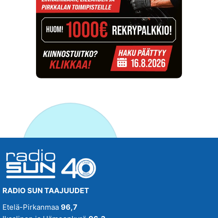
RADIO SUN TAAJUUDET
Etelä-Pirkanmaa
96,7