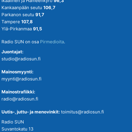
Ikaalinen ja Hämeenkyrö
96,3
Kankaanpään seutu
106,7
Parkanon seutu
91,7
Tampere
107,8
Ylä-Pirkanmaa
91,5
Radio SUN on osa
Pirmedioita
.
Juontajat:
studio@radiosun.fi
Mainosmyynti:
myynti@radiosun.fi
Mainostrafiikki:
radio@radiosun.fi
Uutis-, juttu- ja menovinkit:
toimitus@radiosun.fi
Radio SUN
Suvantokatu 13