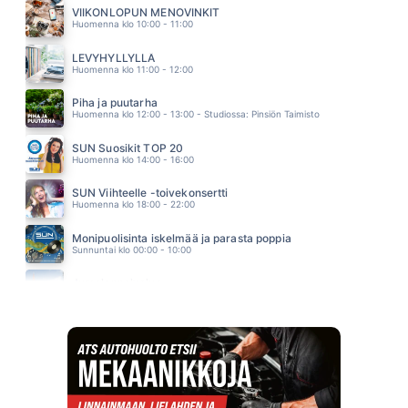
KASMIR & ANNA PUU
VIIKONLOPUN MENOVINKIT
11.07
Huomenna klo 10:00 - 11:00
SIMMARIT SAMMARIT KUMMARIT JA PIPO
IRWIN
LEVYHYLLYLLÄ
11.03
Huomenna klo 11:00 - 12:00
Piha ja puutarha
Huomenna klo 12:00 - 13:00 - Studiossa: Pinsiön Taimisto
SUN Suosikit TOP 20
Huomenna klo 14:00 - 16:00
SUN Viihteelle -toivekonsertti
Huomenna klo 18:00 - 22:00
Monipuolisinta iskelmää ja parasta poppia
Sunnuntai klo 00:00 - 10:00
Jumalanpalvelus
Sunnuntai klo 10:00 - 11:00