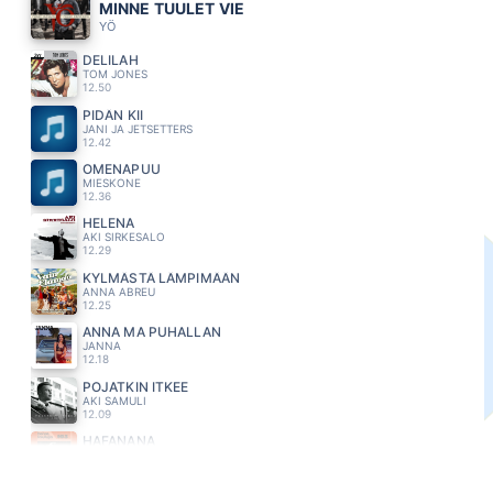
MINNE TUULET VIE
YÖ
DELILAH
TOM JONES
12.50
PIDÄN KII
JANI JA JETSETTERS
12.42
OMENAPUU
MIESKONE
12.36
HELENA
AKI SIRKESALO
12.29
KYLMÄSTÄ LÄMPIMÄÄN
ANNA ABREU
12.25
ANNA MA PUHALLAN
JANNA
12.18
POJATKIN ITKEE
AKI SAMULI
12.09
HAFANANA
TAPANI KANSA
12.04